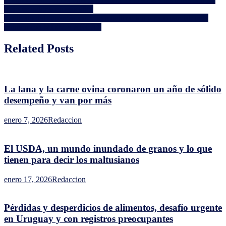
Navegación
kilos,
mejores valores en seis años
poco
de
Sindicato del supergás anunció movilización y paro parcial; pide
precio
entradas
reunión con MIEM y ANCAP
y
baja
Related Posts
proteína
La lana y la carne ovina coronaron un año de sólido
desempeño y van por más
enero 7, 2026
Redaccion
El USDA, un mundo inundado de granos y lo que
tienen para decir los maltusianos
enero 17, 2026
Redaccion
Pérdidas y desperdicios de alimentos, desafío urgente
en Uruguay y con registros preocupantes