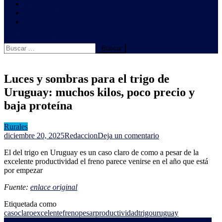
Clima
Ambientales
Sindicales
botón de modo del sitio
Buscar:
Luces y sombras para el trigo de
Uruguay: muchos kilos, poco precio y
baja proteína
Rurales
en
diciembre 20, 2025
Redaccion
Deja un comentario
Luces
El del trigo en Uruguay es un caso claro de como a pesar de la
y
excelente productividad el freno parece venirse en el año que está
sombras
por empezar
para
el
Fuente:
enlace original
trigo
de
Etiquetada como
Uruguay:
caso
claro
excelente
freno
pesar
productividad
trigo
uruguay
muchos
Combo ideal: carne ovina con récord de precios y las lanas con los