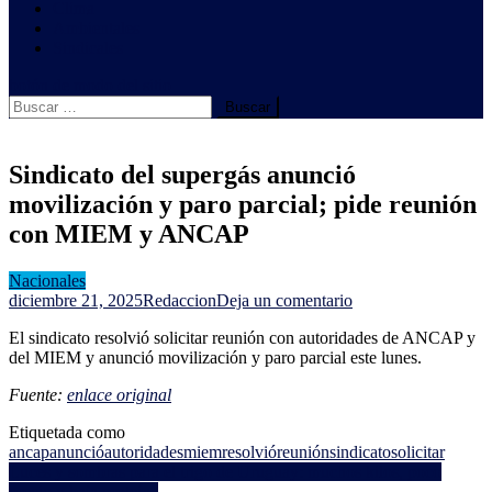
Clima
Ambientales
Sindicales
botón de modo del sitio
Buscar:
Sindicato del supergás anunció
movilización y paro parcial; pide reunión
con MIEM y ANCAP
Nacionales
en
diciembre 21, 2025
Redaccion
Deja un comentario
Sindicato
El sindicato resolvió solicitar reunión con autoridades de ANCAP y
del
del MIEM y anunció movilización y paro parcial este lunes.
supergás
anunció
Fuente:
enlace original
movilización
y
Etiquetada como
paro
ancap
anunció
autoridades
miem
resolvió
reunión
sindicato
solicitar
parcial;
Navegación
Luces y sombras para el trigo de Uruguay: muchos kilos, poco
pide
precio y baja proteína