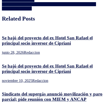
reunión
de
Se bajó del proyecto del ex Hotel San Rafael el principal socio
con
entradas
inversor de Cipriani
MIEM
y
Related Posts
ANCAP
Se bajó del proyecto del ex Hotel San Rafael el
principal socio inversor de Cipriani
junio 28, 2026
Redaccion
Se bajó del proyecto del ex Hotel San Rafael el
principal socio inversor de Cipriani
noviembre 10, 2025
Redaccion
Sindicato del supergás anunció movilización y paro
parcial; pide reunión con MIEM y ANCAP