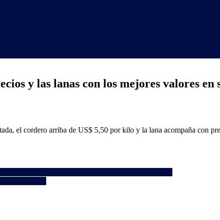
ios y las lanas con los mejores valores en 
rtada, el cordero arriba de US$ 5,50 por kilo y la lana acompaña con pre
ea se firme en enero, afirmó el subsecretario del MEF
y baja proteína