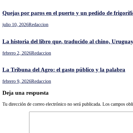
los
mejores
Quejas por paros en el puerto y un pedido de frigoríf
valores
en
julio 10, 2026
Redaccion
seis
años
La historia del libro que, traducido al chino, Urugua
febrero 2, 2026
Redaccion
La Tribuna del Agro: el gasto público y la palabra
febrero 9, 2026
Redaccion
Deja una respuesta
Tu dirección de correo electrónico no será publicada.
Los campos obli