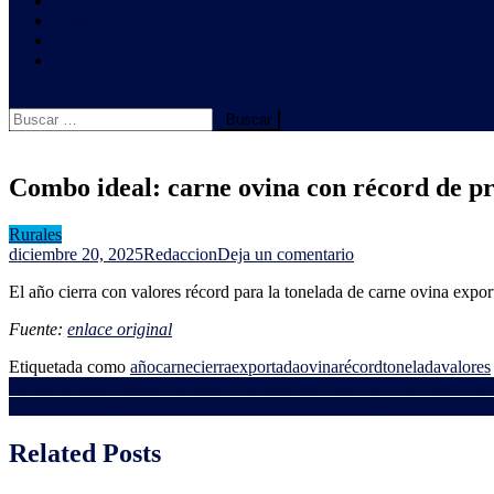
Salud
Clima
Ambientales
Sindicales
botón de modo del sitio
Buscar:
Combo ideal: carne ovina con récord de prec
Rurales
en
diciembre 20, 2025
Redaccion
Deja un comentario
Combo
El año cierra con valores récord para la tonelada de carne ovina expo
ideal:
carne
Fuente:
enlace original
ovina
con
Etiquetada como
año
carne
cierra
exportada
ovina
récord
tonelada
valores
récord
Navegación
Gobierno hará "máximos esfuerzos" para que acuerdo con Unión Europ
de
Luces y sombras para el trigo de Uruguay: muchos kilos, poco precio 
precios
de
y
entradas
Related Posts
las
lanas
con