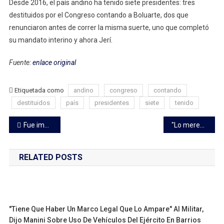
Desde 2016, el país andino ha tenido siete presidentes: tres
Es
destituidos por el Congreso contando a Boluarte, dos que
José
renunciaron antes de correr la misma suerte, uno que completó
Jerí,
su mandato interino y ahora Jerí.
El
Nuevo
Fuente:
enlace original
Presidente
De
Perú
Etiquetada como
andino
congreso
contando
Tras
destituidos
país
presidentes
siete
tenido
La
Destitución
Navegación
Fue imputado un hombre que le propinó 20 puñaladas a su pareja; la mujer se encuentra en CTI
"Lo merece": el mensaje de Lacalle Pou a María Corina Machado por el Nobel de la Paz
De
de
Dina
Boluarte
RELATED POSTS
entradas
En
Juicio
Político
Relámpago
"Tiene Que Haber Un Marco Legal Que Lo Ampare" Al Militar,
Dijo Manini Sobre Uso De Vehículos Del Ejército En Barrios