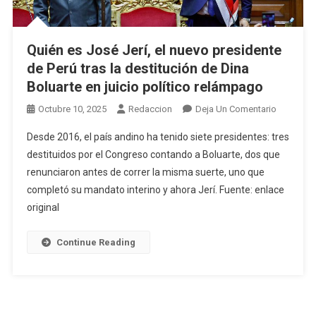
Quién es José Jerí, el nuevo presidente
de Perú tras la destitución de Dina
Boluarte en juicio político relámpago
En
Octubre 10, 2025
Redaccion
Deja Un Comentario
Quién
Desde 2016, el país andino ha tenido siete presidentes: tres
Es
destituidos por el Congreso contando a Boluarte, dos que
José
renunciaron antes de correr la misma suerte, uno que
Jerí,
completó su mandato interino y ahora Jerí. Fuente: enlace
El
Nuevo
original
President
De
Continue Reading
Perú
Tras
La
Destituci