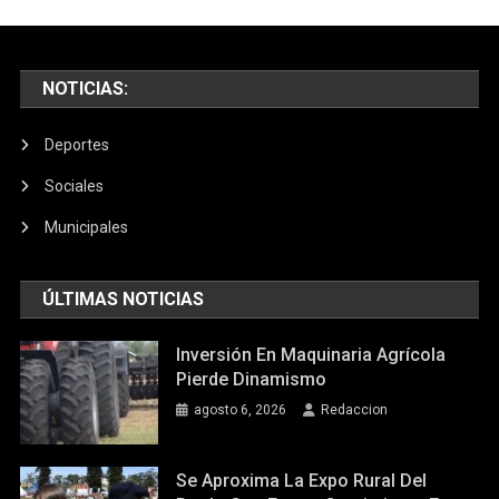
De
Dina
Boluarte
En
NOTICIAS:
Juicio
Político
Deportes
Relámpa
Sociales
Municipales
ÚLTIMAS NOTICIAS
Inversión En Maquinaria Agrícola
Pierde Dinamismo
agosto 6, 2026
Redaccion
Se Aproxima La Expo Rural Del