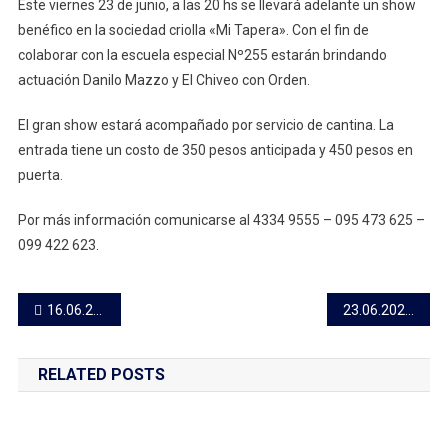
Este viernes 23 de junio, a las 20 hs se llevará adelante un show
Danilo
benéfico en la sociedad criolla «Mi Tapera». Con el fin de
Mazzo
colaborar con la escuela especial Nº255 estarán brindando
Y
actuación Danilo Mazzo y El Chiveo con Orden.
El
Chiveo
El gran show estará acompañado por servicio de cantina. La
Con
Orden
entrada tiene un costo de 350 pesos anticipada y 450 pesos en
Actuarán
puerta.
Este
Viernes
Por más información comunicarse al 4334 9555 – 095 473 625 –
A
099 422 623.
Beneficio
De
Navegación
16.06.2023 Canelones y ADEOM firman convenio para abordaje integral de adicciones
La
23.06.2023 Próximo lunes se inaugurará la muestra de pintura «Girando Colores»
Escuela
de
Especial
RELATED POSTS
Nº
entradas
255