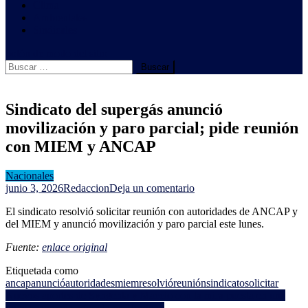
Clima
Ambientales
Sindicales
botón de modo del sitio
Buscar:
Sindicato del supergás anunció
movilización y paro parcial; pide reunión
con MIEM y ANCAP
Nacionales
en
junio 3, 2026
Redaccion
Deja un comentario
Sindicato
El sindicato resolvió solicitar reunión con autoridades de ANCAP y
del
del MIEM y anunció movilización y paro parcial este lunes.
supergás
anunció
Fuente:
enlace original
movilización
y
Etiquetada como
paro
ancap
anunció
autoridades
miem
resolvió
reunión
sindicato
solicitar
parcial;
Navegación
Nuevos aportes de Syngenta y Maccio con la mira puesta en una
pide
nueva campaña agrícola en Uruguay