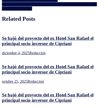
reunión
de
Se bajó del proyecto del ex Hotel San Rafael el principal socio
con
entradas
inversor de Cipriani
MIEM
y
Related Posts
ANCAP
Se bajó del proyecto del ex Hotel San Rafael el
principal socio inversor de Cipriani
diciembre 4, 2025
Redaccion
Se bajó del proyecto del ex Hotel San Rafael el
principal socio inversor de Cipriani
octubre 25, 2025
Redaccion
Se bajó del proyecto del ex Hotel San Rafael el
principal socio inversor de Cipriani