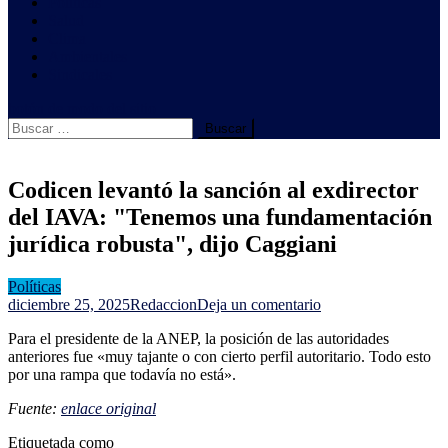
Políticas
Salud
Clima
Ambientales
Sindicales
botón de modo del sitio
Buscar:
Codicen levantó la sanción al exdirector
del IAVA: "Tenemos una fundamentación
jurídica robusta", dijo Caggiani
Políticas
en
diciembre 25, 2025
Redaccion
Deja un comentario
Codicen
Para el presidente de la ANEP, la posición de las autoridades
levantó
anteriores fue «muy tajante o con cierto perfil autoritario. Todo esto
la
por una rampa que todavía no está».
sanción
al
Fuente:
enlace original
exdirector
del
Etiquetada como
IAVA: