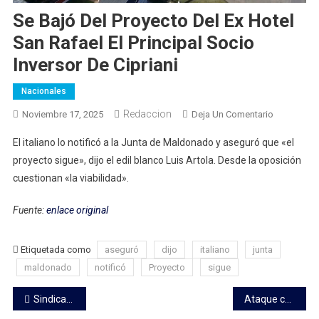
Se Bajó Del Proyecto Del Ex Hotel
San Rafael El Principal Socio
Inversor De Cipriani
Nacionales
Redaccion
En
Noviembre 17, 2025
Deja Un Comentario
Se
El italiano lo notificó a la Junta de Maldonado y aseguró que «el
Bajó
proyecto sigue», dijo el edil blanco Luis Artola. Desde la oposición
Del
cuestionan «la viabilidad».
Proyecto
Del
Fuente:
enlace original
Ex
Hotel
San
Etiquetada como
aseguró
dijo
italiano
junta
Rafael
maldonado
notificó
Proyecto
sigue
El
Navegación
Principal
Sindicato del supergás anunció movilización y paro parcial; pide reunión con MIEM y ANCAP
Ataque contra sede del INR: dirigentes políticos y sindicales expresaron "solidaridad" y llamaron a "enfrentar y derrotar el flagelo"
Socio