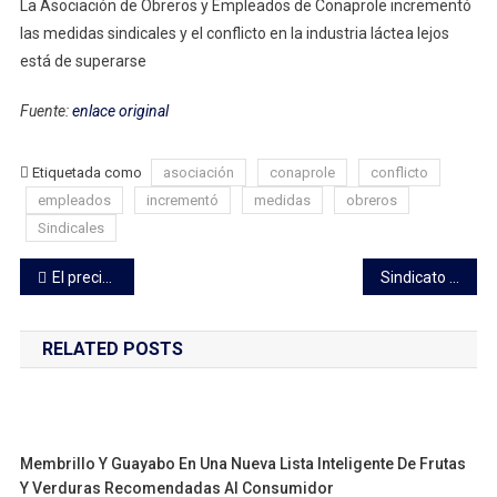
La Asociación de Obreros y Empleados de Conaprole incrementó
En
las medidas sindicales y el conflicto en la industria láctea lejos
La
está de superarse
Industria
Láctea
Fuente:
enlace original
Se
Endurece
Con
Etiquetada como
asociación
conaprole
conflicto
Paros
empleados
incrementó
medidas
obreros
Y
Sindicales
Denuncias
De
Navegación
El precio del cordero mejoró un récord de 14 años y el de la carne ovina sigue por las nubes
Sindicato del supergás anunció movilización y paro parcial; pide reunión con MIEM y ANCAP
Distorsione
de
En
Tambos
RELATED POSTS
entradas
Y
Plantas
Membrillo Y Guayabo En Una Nueva Lista Inteligente De Frutas
Y Verduras Recomendadas Al Consumidor