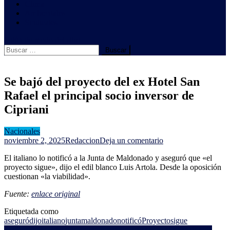
Clima
Ambientales
Sindicales
botón de modo del sitio
Buscar:
Se bajó del proyecto del ex Hotel San
Rafael el principal socio inversor de
Cipriani
Nacionales
en
noviembre 2, 2025
Redaccion
Deja un comentario
Se
El italiano lo notificó a la Junta de Maldonado y aseguró que «el
bajó
proyecto sigue», dijo el edil blanco Luis Artola. Desde la oposición
del
cuestionan «la viabilidad».
proyecto
del
Fuente:
enlace original
ex
Hotel
Etiquetada como
San
aseguró
dijo
italiano
junta
maldonado
notificó
Proyecto
sigue
Rafael
Sindicato del supergás anunció movilización y paro parcial; pide