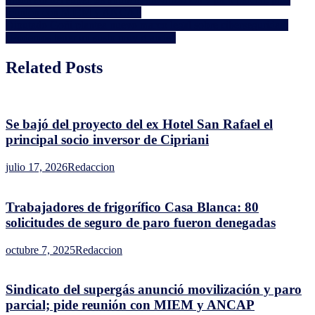
Navegación
el
reunión con MIEM y ANCAP
principal
de
Diputado Goñi plantea nuevo marco legal sobre ciberseguridad:
socio
entradas
"Podemos tener un susto muy grande"
inversor
de
Related Posts
Cipriani
Se bajó del proyecto del ex Hotel San Rafael el
principal socio inversor de Cipriani
julio 17, 2026
Redaccion
Trabajadores de frigorífico Casa Blanca: 80
solicitudes de seguro de paro fueron denegadas
octubre 7, 2025
Redaccion
Sindicato del supergás anunció movilización y paro
parcial; pide reunión con MIEM y ANCAP