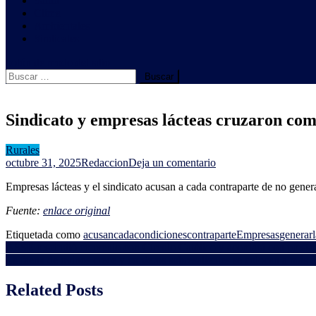
Salud
Clima
Ambientales
Sindicales
botón de modo del sitio
Buscar:
Sindicato y empresas lácteas cruzaron comu
Rurales
en
octubre 31, 2025
Redaccion
Deja un comentario
Sindicato
Empresas lácteas y el sindicato acusan a cada contraparte de no gene
y
empresas
Fuente:
enlace original
lácteas
cruzaron
Etiquetada como
acusan
cada
condiciones
contraparte
Empresas
generar
comunicados:
Navegación
ASSE rescindió convenio con Círculo Católico y acordará con presta
la
La faena de ovinos crece y corderos sobresalientes se colocan a más 
ausencia
de
de
entradas
Related Posts
paz
laboral
y