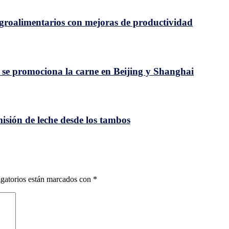
 agroalimentarios con mejoras de productividad
 se promociona la carne en Beijing y Shanghai
isión de leche desde los tambos
gatorios están marcados con
*