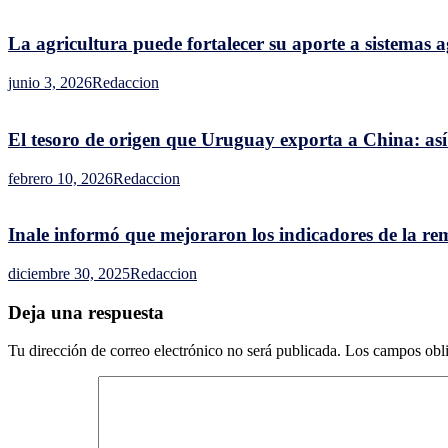
el
tambor
La agricultura puede fortalecer su aporte a sistemas
de
un
junio 3, 2026
Redaccion
locker
roto
El tesoro de origen que Uruguay exporta a China: así
febrero 10, 2026
Redaccion
Inale informó que mejoraron los indicadores de la rem
diciembre 30, 2025
Redaccion
Deja una respuesta
Tu dirección de correo electrónico no será publicada.
Los campos obli