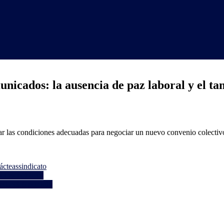
nicados: la ausencia de paz laboral y el ta
rar las condiciones adecuadas para negociar un nuevo convenio colectiv
lácteas
sindicato
dores públicos
de US$ 6 por kilo