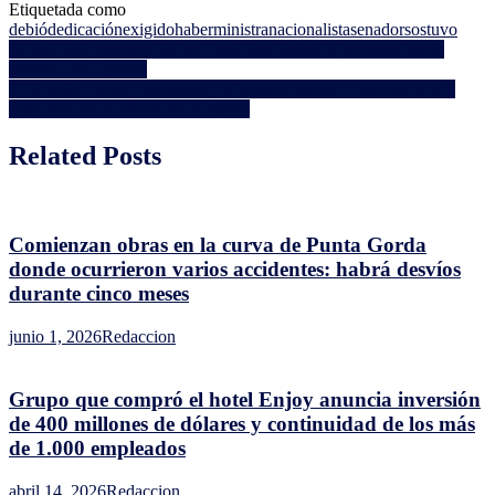
Etiquetada como
situación
debió
dedicación
exigido
haber
ministra
nacionalista
senador
sostuvo
pasó
Navegación
Se bajó del proyecto del ex Hotel San Rafael el principal socio
todos
inversor de Cipriani
los
de
TCP pidió cuarto intermedio y el lunes vuelven a reunirse con el
límites;
entradas
sindicato por conflicto en el puerto
ya
no
Related Posts
saben
cómo
justificar
lo
indefendible"
Comienzan obras en la curva de Punta Gorda
donde ocurrieron varios accidentes: habrá desvíos
durante cinco meses
junio 1, 2026
Redaccion
Grupo que compró el hotel Enjoy anuncia inversión
de 400 millones de dólares y continuidad de los más
de 1.000 empleados
abril 14, 2026
Redaccion