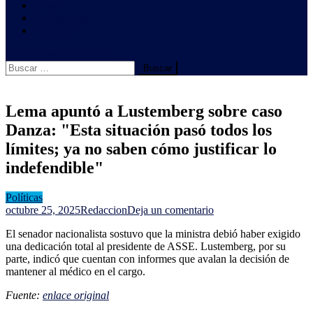
Clima
Ambientales
Sindicales
botón de modo del sitio
Buscar:
Lema apuntó a Lustemberg sobre caso
Danza: "Esta situación pasó todos los
límites; ya no saben cómo justificar lo
indefendible"
Políticas
en
octubre 25, 2025
Redaccion
Deja un comentario
Lema
El senador nacionalista sostuvo que la ministra debió haber exigido
apuntó
una dedicación total al presidente de ASSE. Lustemberg, por su
a
parte, indicó que cuentan con informes que avalan la decisión de
Lustemberg
mantener al médico en el cargo.
sobre
caso
Fuente:
enlace original
Danza:
"Esta