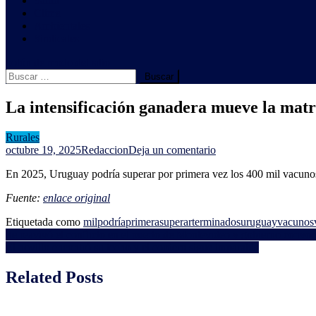
Salud
Clima
Ambientales
Sindicales
botón de modo del sitio
Buscar:
La intensificación ganadera mueve la matr
Rurales
en
octubre 19, 2025
Redaccion
Deja un comentario
La
En 2025, Uruguay podría superar por primera vez los 400 mil vacuno
intensificación
ganadera
Fuente:
enlace original
mueve
la
Etiquetada como
mil
podría
primera
superar
terminados
uruguay
vacunos
matriz
Navegación
Se reavivó el conflicto en el puerto de Montevideo y gobierno convocó
agrícola
El novillo encontró su techo y el cordero sigue imparable
de
entradas
Related Posts