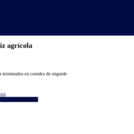
iz agrícola
s terminados en corrales de engorde
vez
 a reunión tripartita