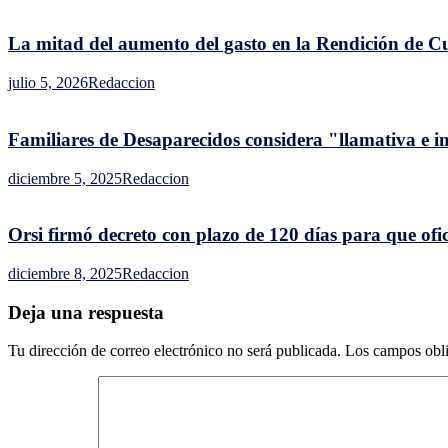
40
años
La mitad del aumento del gasto en la Rendición de Cuen
en
el
julio 5, 2026
Redaccion
Parlamento
Familiares de Desaparecidos considera "llamativa e 
diciembre 5, 2025
Redaccion
Orsi firmó decreto con plazo de 120 días para que ofic
diciembre 8, 2025
Redaccion
Deja una respuesta
Tu dirección de correo electrónico no será publicada.
Los campos obli