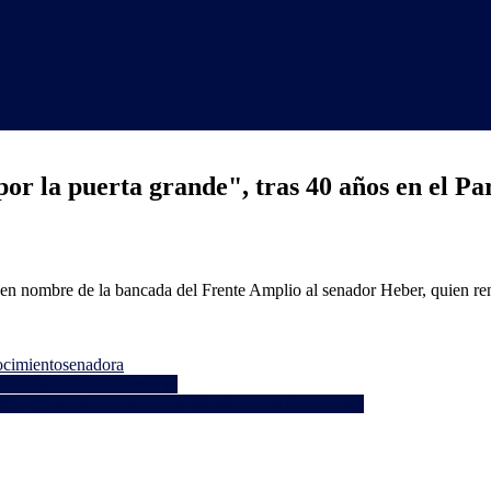
or la puerta grande", tras 40 años en el P
n nombre de la bancada del Frente Amplio al senador Heber, quien ren
ocimiento
senadora
mujer se encuentra en CTI
dijo Heber al renunciar tras 40 años en el Parlamento