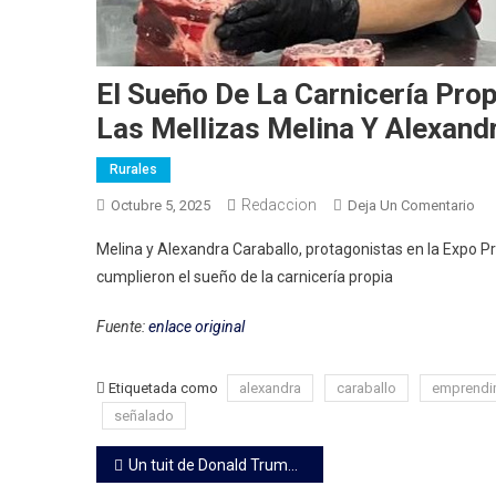
El Sueño De La Carnicería Prop
Las Mellizas Melina Y Alexand
Rurales
Redaccion
En
Octubre 5, 2025
Deja Un Comentario
El
Melina y Alexandra Caraballo, protagonistas en la Expo
Su
cumplieron el sueño de la carnicería propia
De
La
Fuente:
enlace original
Car
Pro
He
Etiquetada como
alexandra
caraballo
emprendi
Rea
señalado
El
Navegación
¡sí,
Un tuit de Donald Trump movió el timón en el mercado de la soja
Se