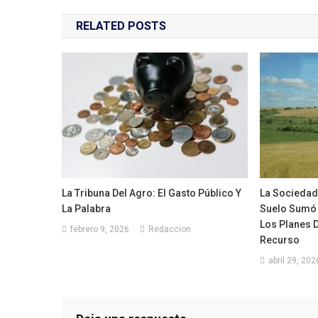
de
Pue
RELATED POSTS
De
entradas
La
Mel
Mel
Y
Ale
La Tribuna Del Agro: El Gasto Público Y
La Sociedad
La Palabra
Suelo Sumó 
Los Planes 
febrero 9, 2026
Redaccion
Recurso
abril 29, 202