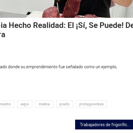
ia Hecho Realidad: El ¡sí, Se Puede! D
ra
 Prado donde su emprendimiento fue señalado como un ejemplo,
eño
nicería
pia
cho
miento
expo
melina
prado
protagonistas
lidad:
Trabajadores de frigorífico Casa Blanca: 80 solicitudes de seguro de paro fueron denegadas