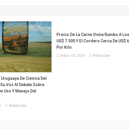
de!
s
lizas
ina
Precio De La Carne Ovina Rumbo A Lo
US$ 7.500 Y El Cordero Cerca De US$ 
xandra
Por Kilo
marzo 13, 2026
Redaccion
 Uruguaya De Ciencia Del
Su Voz Al Debate Sobre
De Uso Y Manejo Del
6
Redaccion