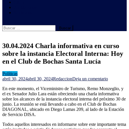
Clima
Ambientales
Sindicales
botón de modo del sitio
Buscar:
30.04.2024 Charla informativa en curso
sobre la instancia Electoral Interna: Hoy
en el Club de Bochas Santa Lucía
Políticas
en
abril 30, 2024
abril 30, 2024
Redaccion
Deja un comentario
30.04.2024
En este momento, el Viceministro de Turismo, Remo Monzeglio, y
Charla
el ex Senador Julio Lara están ofreciendo una charla informativa
informativa
sobre los alcances de la instancia electoral interna del próximo 30 de
en
junio. La reunión se está llevando a cabo en el Club de Bochas
curso
DIAGONAL, ubicado en Diego Lamas 209, al lado de la Estación
sobre
de Servicio DISA.
la
instancia
Todos aquellos interesados en informarse sobre este importante tema
Electoral