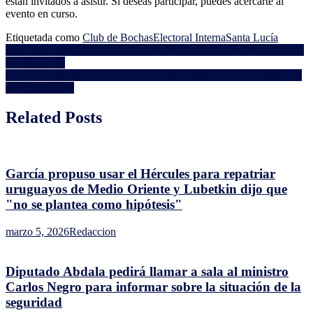
están invitados a asistir. Si deseas participar, puedes acercarte al
Interna:
evento en curso.
Hoy
en
Etiquetada como
Club de Bochas
Electoral Interna
Santa Lucía
el
Navegación
25.04.2024 Más de 15 mil inscripciones para los Jornales Solidarios
Club
en Canelones
de
de
03.05.2024 Alerta en Santa Lucía: Caballos sueltos y cambios en la
Bochas
entradas
responsabilidad
Santa
Lucía
Related Posts
García propuso usar el Hércules para repatriar
uruguayos de Medio Oriente y Lubetkin dijo que
"no se plantea como hipótesis"
marzo 5, 2026
Redaccion
Diputado Abdala pedirá llamar a sala al ministro
Carlos Negro para informar sobre la situación de la
seguridad