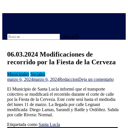
botón de modo del sitio
Buscar:
06.03.2024 Modificaciones de
recorrido por la Fiesta de la Cerveza
Municipales
Sociales
en
marzo 6, 2024
marzo 6, 2024
Redaccion
Deja un comentario
06.03.2
El Municipio de Santa Lucía informó que el transporte
Modific
colectivo se modificará el recorrido durante el corte de calle
de
por la Fiesta de la Cerveza. Este corte será hasta el mediodia
recorrid
del lunes 11 de marzo. La llegada por calle Legnani
por
modificada: Diego Lamas, Sarandí y Batlle y Ordóñez. Salida
la
por calle Rivera: Normal.
Fiesta
de
Etiquetada como
Santa Lucía
la