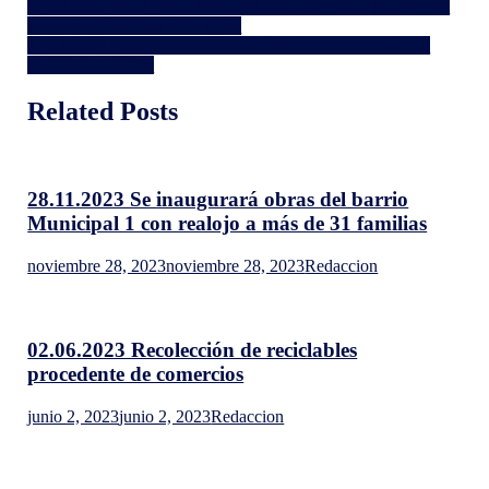
Navegación
04.03.2024 Santa Lucía celebra el éxito del inicio escolar con
Cervez
una campaña solidaria de útiles
de
11.03.2024 Aviso meteorológico: Condiciones inestables y
entradas
lluvias abundantes
Related Posts
28.11.2023 Se inaugurará obras del barrio
Municipal 1 con realojo a más de 31 familias
noviembre 28, 2023
noviembre 28, 2023
Redaccion
02.06.2023 Recolección de reciclables
procedente de comercios
junio 2, 2023
junio 2, 2023
Redaccion