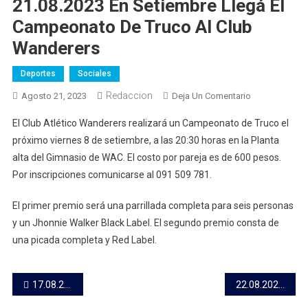
21.08.2023 En Setiembre Llegá El
Campeonato De Truco Al Club
Wanderers
Deportes
Sociales
Redaccion
En
Agosto 21, 2023
Deja Un Comentario
21.08.2023
El Club Atlético Wanderers realizará un Campeonato de Truco el
En
próximo viernes 8 de setiembre, a las 20:30 horas en la Planta
Setiembre
alta del Gimnasio de WAC. El costo por pareja es de 600 pesos.
Llegá
Por inscripciones comunicarse al 091 509 781.
El
Campeonato
El primer premio será una parrillada completa para seis personas
De
Truco
y un Jhonnie Walker Black Label. El segundo premio consta de
Al
una picada completa y Red Label.
Club
Wanderers
Navegación
17.08.2023 Wanderers se enfrentará con Juventud de Colonia en la Fase Preliminar de la Copa AUF Uruguay
22.08.2023 ASSE entregó ambulancia y minibús para transporte de pacientes en Santa Lucía