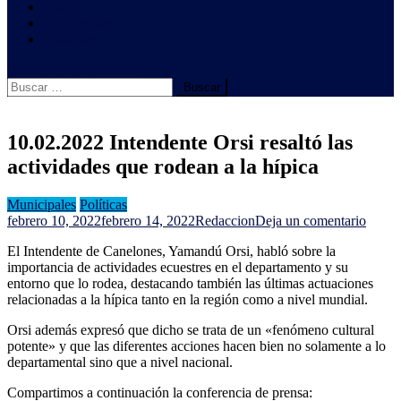
Clima
Ambientales
Sindicales
botón de modo del sitio
Buscar:
10.02.2022 Intendente Orsi resaltó las
actividades que rodean a la hípica
Municipales
Políticas
en
febrero 10, 2022
febrero 14, 2022
Redaccion
Deja un comentario
10.02
El Intendente de Canelones, Yamandú Orsi, habló sobre la
Intend
importancia de actividades ecuestres en el departamento y su
Orsi
entorno que lo rodea, destacando también las últimas actuaciones
resalt
relacionadas a la hípica tanto en la región como a nivel mundial.
las
activi
Orsi además expresó que dicho se trata de un «fenómeno cultural
que
potente» y que las diferentes acciones hacen bien no solamente a lo
rodea
departamental sino que a nivel nacional.
a
la
Compartimos a continuación la conferencia de prensa:
hípica