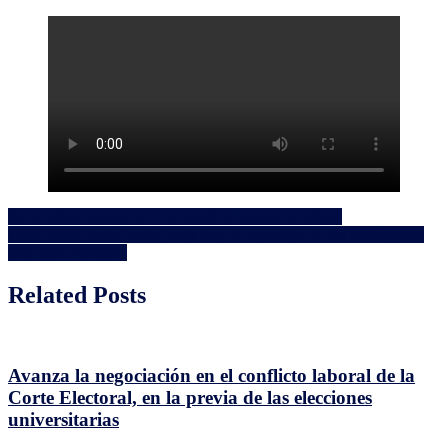
Navegación
03.02.2022 Intendente Orsi visitó la ciudad de Minas
10.02.2022 Santa Lucía juega hoy el repechaje de ida en Mayores
de
ante San Francisco
entradas
Related Posts
Avanza la negociación en el conflicto laboral de la
Corte Electoral, en la previa de las elecciones
universitarias