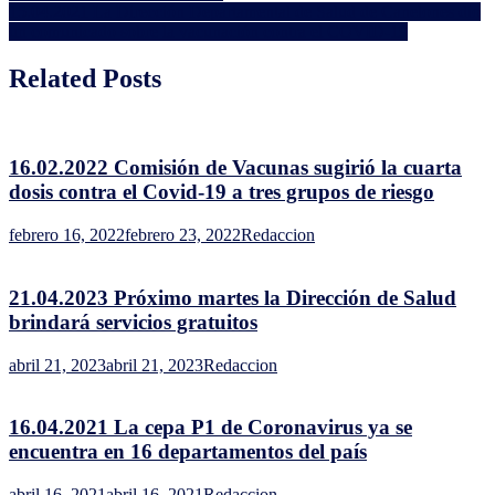
de
15.04.2021 La Dirección Departamental de Salud de Canelones dio
entradas
un comunicado sobre la vacunación contra el COVID-19
Related Posts
16.02.2022 Comisión de Vacunas sugirió la cuarta
dosis contra el Covid-19 a tres grupos de riesgo
febrero 16, 2022
febrero 23, 2022
Redaccion
21.04.2023 Próximo martes la Dirección de Salud
brindará servicios gratuitos
abril 21, 2023
abril 21, 2023
Redaccion
16.04.2021 La cepa P1 de Coronavirus ya se
encuentra en 16 departamentos del país
abril 16, 2021
abril 16, 2021
Redaccion