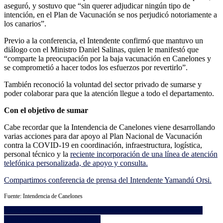
aseguró, y sostuvo que “sin querer adjudicar ningún tipo de
intención, en el Plan de Vacunación se nos perjudicó notoriamente a
los canarios”.
Previo a la conferencia, el Intendente confirmó que mantuvo un
diálogo con el Ministro Daniel Salinas, quien le manifestó que
“comparte la preocupación por la baja vacunación en Canelones y
se comprometió a hacer todos los esfuerzos por revertirlo”.
También reconoció la voluntad del sector privado de sumarse y
poder colaborar para que la atención llegue a todo el departamento.
Con el objetivo de sumar
Cabe recordar que la Intendencia de Canelones viene desarrollando
varias acciones para dar apoyo al Plan Nacional de Vacunación
contra la COVID-19 en coordinación, infraestructura, logística,
personal técnico y la
reciente incorporación de una línea de atención
telefónica personalizada, de apoyo y consulta.
Compartimos conferencia de prensa del Intendente Yamandú Orsi.
Fuente: Intendencia de Canelones
Navegación
12.04.2021 Descenso de casos activos en Uruguay y 394 casos
positivos nuevos en Canelones