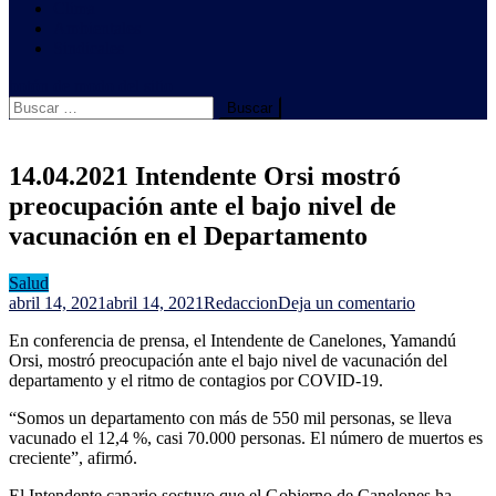
Clima
Ambientales
Sindicales
botón de modo del sitio
Buscar:
14.04.2021 Intendente Orsi mostró
preocupación ante el bajo nivel de
vacunación en el Departamento
Salud
en
abril 14, 2021
abril 14, 2021
Redaccion
Deja un comentario
14.04.2021
En conferencia de prensa, el Intendente de Canelones, Yamandú
Intendente
Orsi, mostró preocupación ante el bajo nivel de vacunación del
Orsi
departamento y el ritmo de contagios por COVID-19.
mostró
preocupaci
“Somos un departamento con más de 550 mil personas, se lleva
ante
vacunado el 12,4 %, casi 70.000 personas. El número de muertos es
el
creciente”, afirmó.
bajo
nivel
El Intendente canario sostuvo que el Gobierno de Canelones ha