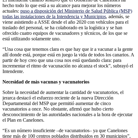
de
hecho todo lo que está a su alcance para mejorar los números
vacunación
actuales:
puso a disposición del Ministerio de Salud Pública (MSP)
en
todas las instalaciones de la Intendencia y Municipios
, además, se
el
viene asistiendo a ASSE desde el año 2020 con vehículos para el
Departame
traslado del personal, se ha colaborado en la logística y se han
ofrecido cuatro equipos de vacunadores y técnicos, de los que se
está utilizando solamente uno.
“Una cosa que tenemos clara es que hay que ir a vacunar a la gente
allí donde está, porque está en juego la vida de todos los canarios. A
partir de hoy creo que una cosa nos está quedando clara: para
incrementar el ritmo de vacunación no alcanza el stock”, subrayó el
Intendente.
Necesidad de más vacunas y vacunatorios
Sobre la necesidad de aumentar la cantidad de vacunatorios, el
jerarca destacó el esfuerzo reciente de la nueva Dirección
Departamental del MSP que permitió aumentar de cinco
vacunatorios a once. No obstante, afirmó que hubo cierto
desconocimiento de las autoridades nacionales a la hora de ejecutar
el Plan en Canelones.
“Es un número insuficiente –de vacunatorios– ya que Canelones
tiene más de 100 centros poblados distribuidos en 30 municipios”,