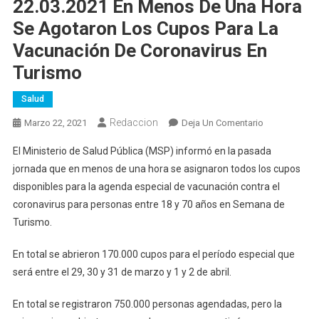
22.03.2021 En Menos De Una Hora
Se Agotaron Los Cupos Para La
Vacunación De Coronavirus En
Turismo
Salud
Redaccion
En
Marzo 22, 2021
Deja Un Comentario
22.03.2021
El Ministerio de Salud Pública (MSP) informó en la pasada
En
jornada que en menos de una hora se asignaron todos los cupos
Menos
disponibles para la agenda especial de vacunación contra el
De
coronavirus para personas entre 18 y 70 años
en Semana de
Una
Hora
Turismo.
Se
Agotaron
En total se abrieron 170.000 cupos para el período especial que
Los
será entre el 29, 30 y 31 de marzo y 1 y 2 de abril.
Cupos
Para
En total se registraron 750.000 personas agendadas, pero la
La