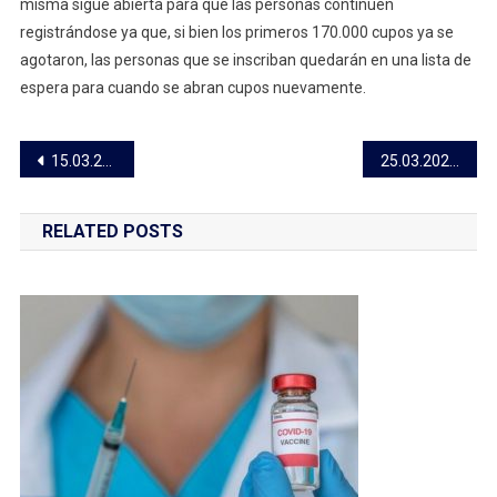
misma sigue abierta para que las personas continúen
Vacunación
registrándose ya que, si bien los primeros 170.000 cupos ya se
De
agotaron, las personas que se inscriban quedarán en una lista de
Coronavirus
espera para cuando se abran cupos nuevamente.
En
Turismo
Navegación
15.03.2021 Presencialidad del 93% en Centros Educativos Públicos de todo el país
25.03.2021 Alerta Naranja por lluvias y tormentas para todo el sur del país
de
RELATED POSTS
entradas