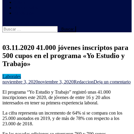
Clima
Ambientales
Sindicales
botón de modo del sitio
Buscar:
03.11.2020 41.000 jóvenes inscriptos para
500 cupos en el programa «Yo Estudio y
Trabajo»
Laborales
e
noviembre 3, 2020
noviembre 3, 2020
Redaccion
Deja un comentario
0
El programa “Yo Estudio y Trabajo” registró unas 41.000
4
inscripciones este 2020, de jóvenes de entre 16 y 20 años
j
interesados en tener su primera experiencia laboral.
in
p
La cifra representa un incremento de 64% si se compara con los
5
25.000 anotados en 2019, y de más de 78% con respecto a los
c
23.000 de 2018.
e
el
En las pasadas ediciones se otorgaron 769 y 700 cupos,