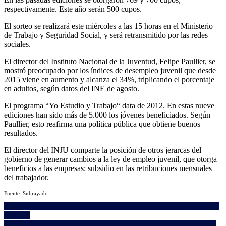
p
respectivamente. Este año serán 500 cupos.
«
E
El sorteo se realizará este miércoles a las 15 horas en el Ministerio
y
de Trabajo y Seguridad Social, y será retransmitido por las redes
T
sociales.
El director del Instituto Nacional de la Juventud, Felipe Paullier, se
mostró preocupado por los índices de desempleo juvenil que desde
2015 viene en aumento y alcanza el 34%, triplicando el porcentaje
en adultos, según datos del INE de agosto.
El programa “Yo Estudio y Trabajo“ data de 2012. En estas nueve
ediciones han sido más de 5.000 los jóvenes beneficiados. Según
Paullier, esto reafirma una política pública que obtiene buenos
resultados.
El director del INJU comparte la posición de otros jerarcas del
gobierno de generar cambios a la ley de empleo juvenil, que otorga
beneficios a las empresas: subsidio en las retribuciones mensuales
del trabajador.
Fuente: Subrayado
Navegación
29.10.2020 Llamado a Concurso para telefonista | ASSE – Hospital
Español
de
04.11.2020 Yamandú Orsi visitó el Departamento de Treinta y Tres