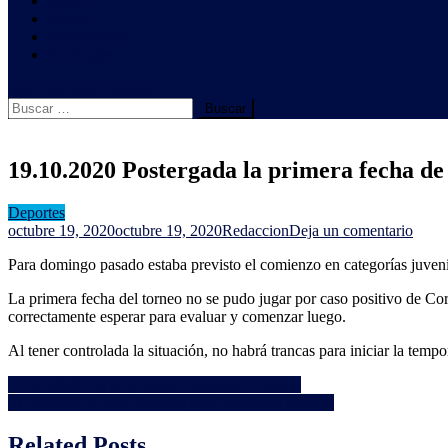
Salud
Clima
Ambientales
Sindicales
botón de modo del sitio
Buscar:
19.10.2020 Postergada la primera fecha d
Deportes
en
octubre 19, 2020
octubre 19, 2020
Redaccion
Deja un comentario
19.10
Para domingo pasado estaba previsto el comienzo en categorías juven
Poste
la
La primera fecha del torneo no se pudo jugar por caso positivo de Co
prime
correctamente esperar para evaluar y comenzar luego.
fecha
de
Al tener controlada la situación, no habrá trancas para iniciar la tempo
la
Liga
Navegación
15.10.2020 Dia de la Mujer Rural en Uruguay
Depar
21.10.2020 Se abre llamado para bomberos zafrales
de
de
Fútbo
entradas
Related Posts
de