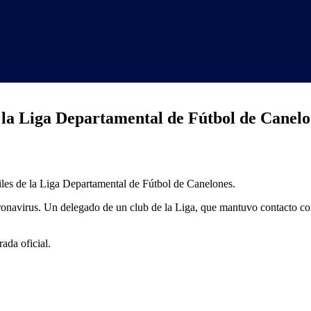
e la Liga Departamental de Fútbol de Canel
.2020
iles de la Liga Departamental de Fútbol de Canelones.
rgada
ronavirus. Un delegado de un club de la Liga, que mantuvo contacto con
ra
rada oficial.
tamental
l