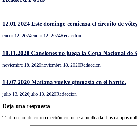
Cane
por
caso
posit
12.01.2024 Este domingo comienza el circuito de vól
de
COV
enero 12, 2024
enero 12, 2024
Redaccion
19
18.11.2020 Canelones no juega la Copa Nacional de S
noviembre 18, 2020
noviembre 18, 2020
Redaccion
13.07.2020 Mañana vuelve gimnasia en el barrio.
julio 13, 2020
julio 13, 2020
Redaccion
Deja una respuesta
Tu dirección de correo electrónico no será publicada.
Los campos obli