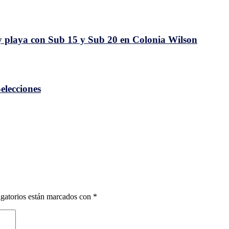
lones
ivo
ey playa con Sub 15 y Sub 20 en Colonia Wilson
ID-
elecciones
gatorios están marcados con
*