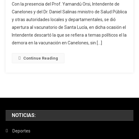
Con la presencia del Prof. Yamandú Orsi, Intendente de
Orsi:
Canelones y del Dr. Daniel Salinas ministro de Salud Pública
Necesitamos
y otras autoridades locales y departamentales, se dió
Que
apertura al vacunatorio de Santa Lucía, en dicha ocasión el
El
Poder
Intendente descartó la que se refiera a temas políticos el la
Político
demora en la vacunación en Canelones, sin […]
Descentraliza
Participe
Continue Reading
En
Los
Planes,
Ante
La
Apertura
Del
Vacunatorio
NOTICIAS:
En
Santa
Deportes
Lucía.