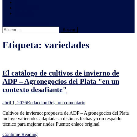
Clima
Ambientales
Sindicales
botón de modo del sitio
Buscar:
Etiqueta:
variedades
El catálogo de cultivos de invierno de
ADP – Agronegocios del Plata "en un
contexto desafiante"
en
abril 1, 2026
Redaccion
Deja un comentario
El
Cultivos de invierno: propuesta de ADP – Agronegocios del Plata
catálogo
incluye variedades adaptadas a distintas fechas y con respaldo
de
técnico para mejorar rindes Fuente: enlace original
cultivos
de
Continue Reading
invierno