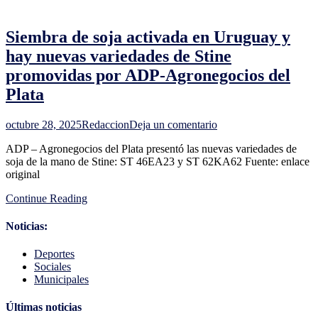
de
ADP
Siembra de soja activada en Uruguay y
–
Agronegocios
hay nuevas variedades de Stine
del
promovidas por ADP-Agronegocios del
Plata
"en
Plata
un
contexto
en
desafiante"
octubre 28, 2025
Redaccion
Deja un comentario
Siembra
ADP – Agronegocios del Plata presentó las nuevas variedades de
de
soja de la mano de Stine: ST 46EA23 y ST 62KA62 Fuente: enlace
soja
original
activada
en
Continue Reading
Uruguay
y
hay
Noticias:
nuevas
variedades
Deportes
de
Sociales
Stine
Municipales
promovidas
por
Últimas noticias
ADP-