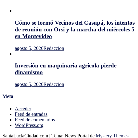
no
ser
"interpelada"
tres
Cómo se formó Vecinos del Casupá, los intentos
veces
de reunión con Orsi y la marcha del miércoles 5
en Montevideo
agosto 5, 2026
Redaccion
Inversión en maquinaria agrícola pierde
dinamismo
agosto 5, 2026
Redaccion
Meta
Acceder
Feed de entradas
Feed de comentarios
WordPress.org
SantaLuciaCiudad.com
|
Tema: News Portal de
Mystery Themes
.