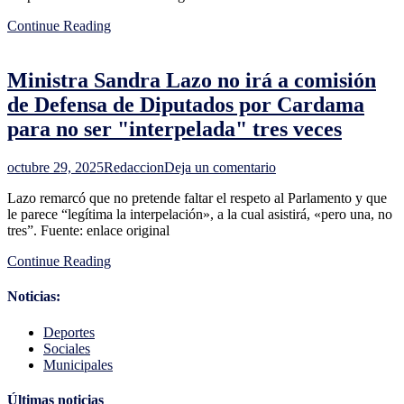
de
Continue Reading
Uruguay
de
cara
Ministra Sandra Lazo no irá a comisión
al
Año
de Defensa de Diputados por Cardama
Internacional
para no ser "interpelada" tres veces
de
los
Pastizales
en
octubre 29, 2025
Redaccion
Deja un comentario
y
Ministra
los
Lazo remarcó que no pretende faltar el respeto al Parlamento y que
Sandra
Pastores
le parece “legítima la interpelación», a la cual asistirá, «pero una, no
Lazo
tres”. Fuente: enlace original
no
irá
Continue Reading
a
comisión
de
Noticias:
Defensa
de
Deportes
Diputados
Sociales
por
Municipales
Cardama
para
Últimas noticias