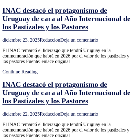
democracia,
INAC destacó el protagonismo de
nos
une
Uruguay de cara al Año Internacional de
el
los Pastizales y los Pastores
bienestar
de
nuestros
en
diciembre 23, 2025
Redaccion
Deja un comentario
compatriotas",
INAC
dijo
El INAC remarcó el liderazgo que tendrá Uruguay en la
destacó
Kast
conmemoración que habrá en 2026 por el valor de los pastizales y
el
en
los pastores Fuente: enlace original
protagonismo
Uruguay
de
Continue Reading
Uruguay
de
INAC destacó el protagonismo de
cara
al
Uruguay de cara al Año Internacional de
Año
los Pastizales y los Pastores
Internacional
de
los
en
diciembre 22, 2025
Redaccion
Deja un comentario
Pastizales
INAC
y
El INAC remarcó el liderazgo que tendrá Uruguay en la
destacó
los
conmemoración que habrá en 2026 por el valor de los pastizales y
el
Pastores
los pastores Fuente: enlace original
protagonismo