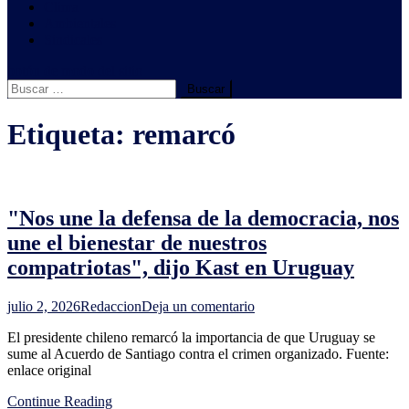
Clima
Ambientales
Sindicales
botón de modo del sitio
Buscar:
Etiqueta:
remarcó
"Nos une la defensa de la democracia, nos
une el bienestar de nuestros
compatriotas", dijo Kast en Uruguay
en
julio 2, 2026
Redaccion
Deja un comentario
"Nos
El presidente chileno remarcó la importancia de que Uruguay se
une
sume al Acuerdo de Santiago contra el crimen organizado. Fuente:
la
enlace original
defensa
de
Continue Reading
la