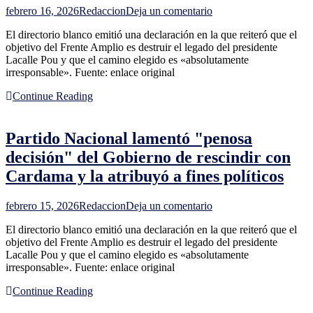
en
febrero 16, 2026
Redaccion
Deja un comentario
Partido
El directorio blanco emitió una declaración en la que reiteró que el
Nacional
objetivo del Frente Amplio es destruir el legado del presidente
lamentó
Lacalle Pou y que el camino elegido es «absolutamente
"penosa
irresponsable». Fuente: enlace original
decisión"
del
Continue Reading
Gobierno
de
rescindir
Partido Nacional lamentó "penosa
con
Cardama
decisión" del Gobierno de rescindir con
y
Cardama y la atribuyó a fines políticos
la
atribuyó
a
en
febrero 15, 2026
Redaccion
Deja un comentario
fines
Partido
políticos
El directorio blanco emitió una declaración en la que reiteró que el
Nacional
objetivo del Frente Amplio es destruir el legado del presidente
lamentó
Lacalle Pou y que el camino elegido es «absolutamente
"penosa
irresponsable». Fuente: enlace original
decisión"
del
Continue Reading
Gobierno
de