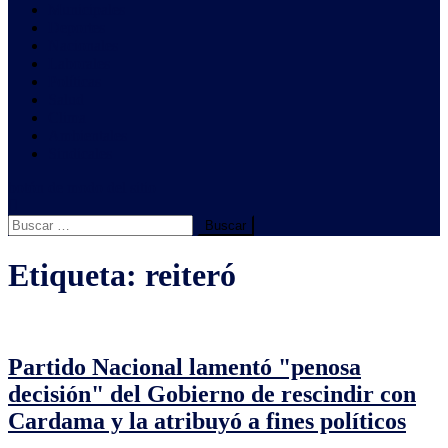
Municipales
Deportes
Nacionales
Laborales
Políticas
Salud
Clima
Ambientales
Sindicales
botón de modo del sitio
Buscar:
Etiqueta:
reiteró
Partido Nacional lamentó "penosa
decisión" del Gobierno de rescindir con
Cardama y la atribuyó a fines políticos