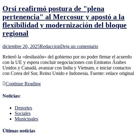
rescindir
Orsi reafirmó postura de "plena
con
Cardama
pertenencia" al Mercosur y apostó a la
y
flexibilidad y modernización del bloque
la
atribuyó
regional
a
fines
en
políticos
diciembre 20, 2025
Redaccion
Deja un comentario
Orsi
Reiteró la «desilusión» del gobierno por no poder firmar el acuerdo
reafirmó
con la UE y espera concluir negociaciones con Emiratos Árabes
postura
Unidos y Canadá, avanzar con India y Vietnam, e iniciar contactos
de
con Corea del Sur, Reino Unido e Indonesia. Fuente: enlace original
"plena
pertenencia"
Continue Reading
al
Mercosur
y
Noticias:
apostó
a
Deportes
la
Sociales
flexibilidad
Municipales
y
modernización
Últimas noticias
del