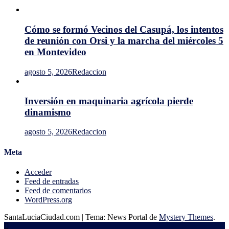
bloque
regional
Cómo se formó Vecinos del Casupá, los intentos
de reunión con Orsi y la marcha del miércoles 5
en Montevideo
agosto 5, 2026
Redaccion
Inversión en maquinaria agrícola pierde
dinamismo
agosto 5, 2026
Redaccion
Meta
Acceder
Feed de entradas
Feed de comentarios
WordPress.org
SantaLuciaCiudad.com
|
Tema: News Portal de
Mystery Themes
.