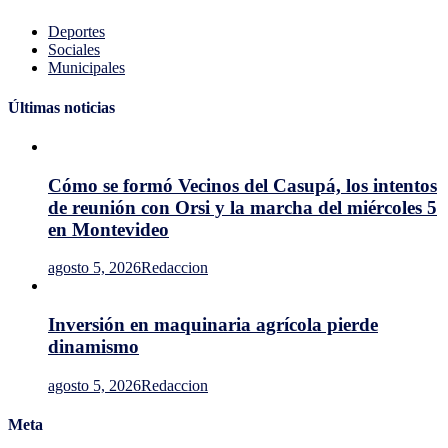
plantaciones
e
Deportes
impacto
Sociales
en
Municipales
caminería
rural
Últimas noticias
Cómo se formó Vecinos del Casupá, los intentos
de reunión con Orsi y la marcha del miércoles 5
en Montevideo
agosto 5, 2026
Redaccion
Inversión en maquinaria agrícola pierde
dinamismo
agosto 5, 2026
Redaccion
Meta