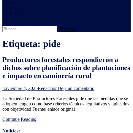
Clima
Ambientales
Sindicales
botón de modo del sitio
Buscar:
Etiqueta:
pide
Productores forestales respondieron a
dichos sobre planificación de plantaciones
e impacto en caminería rural
en
noviembre 4, 2025
Redaccion
Deja un comentario
Productores
La Sociedad de Productores Forestales pide que las medidas que se
forestales
adopten tengan como base criterios técnicos, equitativos y aplicados
respondieron
con objetividad Fuente: enlace original
a
dichos
Continue Reading
sobre
planificación
de
Noticias: