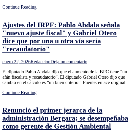
cautelares
Continue Reading
sobre
los
socios
Ajustes del IRPF: Pablo Abdala señala
de
Conexión
"nuevo ajuste fiscal" y Gabriel Otero
Ganadera
dice que por una u otra vía sería
"recaudatorio"
en
enero 22, 2026
Redaccion
Deja un comentario
Ajustes
El diputado Pablo Abdala dijo que el aumento de la BPC tiene “un
del
afán fiscalista y recaudatorio”. El diputado Gabriel Otero dijo que
IRPF:
cambio en el cálculo es “un buen criterio”. Fuente: enlace original
Pablo
Abdala
Continue Reading
señala
"nuevo
ajuste
Renunció el primer jerarca de la
fiscal"
y
administración Bergara; se desempeñaba
Gabriel
como gerente de Gestión Ambiental
Otero
dice