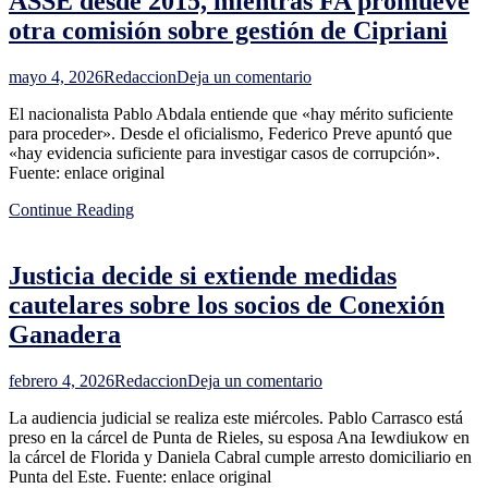
ASSE desde 2015, mientras FA promueve
militar,
otra comisión sobre gestión de Cipriani
dijo
Manini
sobre
en
mayo 4, 2026
Redaccion
Deja un comentario
uso
Oposición
de
El nacionalista Pablo Abdala entiende que «hay mérito suficiente
recomienda
vehículos
para proceder». Desde el oficialismo, Federico Preve apuntó que
investigadora
del
«hay evidencia suficiente para investigar casos de corrupción».
en
Ejército
Fuente: enlace original
ASSE
en
desde
barrios
Continue Reading
2015,
mientras
FA
Justicia decide si extiende medidas
promueve
otra
cautelares sobre los socios de Conexión
comisión
Ganadera
sobre
gestión
de
en
febrero 4, 2026
Redaccion
Deja un comentario
Cipriani
Justicia
La audiencia judicial se realiza este miércoles. Pablo Carrasco está
decide
preso en la cárcel de Punta de Rieles, su esposa Ana Iewdiukow en
si
la cárcel de Florida y Daniela Cabral cumple arresto domiciliario en
extiende
Punta del Este. Fuente: enlace original
medidas