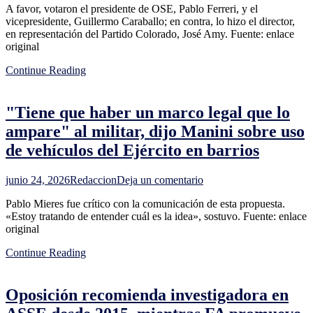
A favor, votaron el presidente de OSE, Pablo Ferreri, y el
aprobó
vicepresidente, Guillermo Caraballo; en contra, lo hizo el director,
pliego
en representación del Partido Colorado, José Amy. Fuente: enlace
de
original
la
licitación
Continue Reading
para
la
construcción
"Tiene que haber un marco legal que lo
de
la
ampare" al militar, dijo Manini sobre uso
represa
de vehículos del Ejército en barrios
de
Casupá;
hay
en
junio 24, 2026
Redaccion
Deja un comentario
cuatro
"Tiene
consorcios
Pablo Mieres fue crítico con la comunicación de esta propuesta.
que
precalificados
«Estoy tratando de entender cuál es la idea», sostuvo. Fuente: enlace
haber
original
un
marco
Continue Reading
legal
que
lo
Oposición recomienda investigadora en
ampare"
al