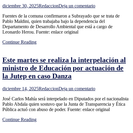
que
en
diciembre 30, 2025
Redaccion
Deja un comentario
por
Renunció
una
Fuentes de la comuna confirmaron a Subrayado que se trata de
el
u
Pablo Maldini, quien trabajaba bajo la dependencia del
primer
otra
Departamento de Desarrollo Ambiental que está a cargo de
jerarca
vía
Leonardo Herou. Fuente: enlace original
de
sería
la
"recaudatorio"
Continue Reading
administración
Bergara;
se
Este martes se realiza la interpelación al
desempeñaba
como
ministro de Educación por actuación de
gerente
la Jutep en caso Danza
de
Gestión
Ambiental
en
diciembre 14, 2025
Redaccion
Deja un comentario
Este
José Carlos Mahía será interpelado en Diputados por el nacionalista
martes
Pablo Abdala quien sostuvo que la Junta de Transparencia y Ética
se
Pública actuó con abuso de poder. Fuente: enlace original
realiza
la
Continue Reading
interpelación
al
ministro