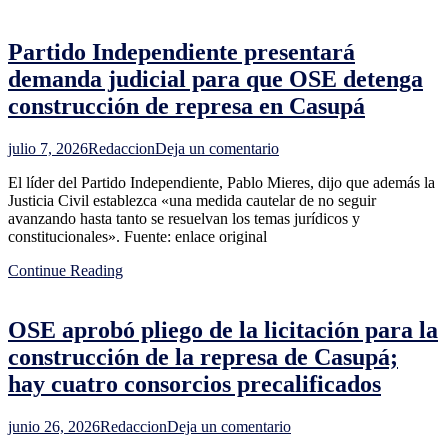
y
el
Partido Independiente presentará
desafío
de
demanda judicial para que OSE detenga
elevar
construcción de represa en Casupá
el
stock
ahora
en
julio 7, 2026
Redaccion
Deja un comentario
que
Partido
los
El líder del Partido Independiente, Pablo Mieres, dijo que además la
Independiente
precios
Justicia Civil establezca «una medida cautelar de no seguir
presentará
mejoraron
avanzando hasta tanto se resuelvan los temas jurídicos y
demanda
constitucionales». Fuente: enlace original
judicial
para
Continue Reading
que
OSE
detenga
OSE aprobó pliego de la licitación para la
construcción
de
construcción de la represa de Casupá;
represa
hay cuatro consorcios precalificados
en
Casupá
en
junio 26, 2026
Redaccion
Deja un comentario
OSE