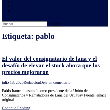
Clima
Ambientales
Sindicales
botón de modo del sitio
Buscar:
Etiqueta:
pablo
El valor del consignatario de lana y el
desafío de elevar el stock ahora que los
precios mejoraron
en
julio 13, 2026
Redaccion
Deja un comentario
El
Pablo Iramendi asumió como presidente de la Unión de
valor
Consignatarios y Rematadores de Lana del Uruguay Fuente: enlace
del
original
consignatario
de
Continue Reading
lana