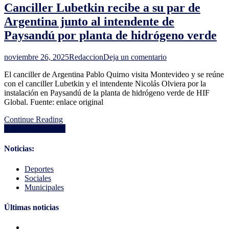
Canciller Lubetkin recibe a su par de
de
Educación
Argentina junto al intendente de
por
Paysandú por planta de hidrógeno verde
actuación
de
la
en
noviembre 26, 2025
Redaccion
Deja un comentario
Jutep
Canciller
en
El canciller de Argentina Pablo Quirno visita Montevideo y se reúne
Lubetkin
caso
con el canciller Lubetkin y el intendente Nicolás Olviera por la
recibe
Danza
instalación en Paysandú de la planta de hidrógeno verde de HIF
a
Global. Fuente: enlace original
su
par
Continue Reading
de
Navegación
Entradas anteriores
Argentina
junto
de
al
Noticias:
entradas
intendente
de
Deportes
Paysandú
Sociales
por
Municipales
planta
de
Últimas noticias
hidrógeno
verde