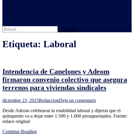
Clima
Ambientales
Sindicales
botón de modo del sitio
Buscar:
Etiqueta:
Laboral
Intendencia de Canelones y Adeom
firmaron convenio colectivo que asegura
terrenos para viviendas sindicales
en
diciembre 23, 2025
Redaccion
Deja un comentario
Intendencia
Desde Adeom celebraron la estabilidad laboral y dijeron que el
de
quinquenio va a dejar entre 1.500 y 1.600 presupuestados. Fuente:
Canelones
enlace original
y
Adeom
Continue Reading
firmaron