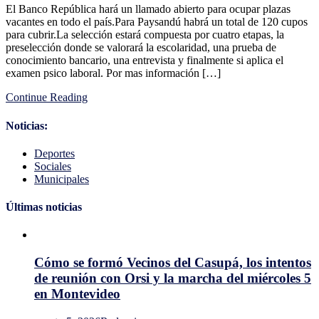
El Banco República hará un llamado abierto para ocupar plazas
Banco
vacantes en todo el país.Para Paysandú habrá un total de 120 cupos
República
para cubrir.La selección estará compuesta por cuatro etapas, la
hace
preselección donde se valorará la escolaridad, una prueba de
llamado
conocimiento bancario, una entrevista y finalmente si aplica el
para
examen psico laboral. Por mas información […]
cubrir
vacantes
Continue Reading
en
Canelones
y
Noticias:
el
resto
Deportes
del
Sociales
país
Municipales
Últimas noticias
Cómo se formó Vecinos del Casupá, los intentos
de reunión con Orsi y la marcha del miércoles 5
en Montevideo