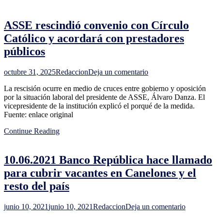
convenio
colectivo
ASSE rescindió convenio con Círculo
que
asegura
Católico y acordará con prestadores
terrenos
públicos
para
viviendas
sindicales
en
octubre 31, 2025
Redaccion
Deja un comentario
ASSE
La rescisión ocurre en medio de cruces entre gobierno y oposición
rescindió
por la situación laboral del presidente de ASSE, Álvaro Danza. El
convenio
vicepresidente de la institución explicó el porqué de la medida.
con
Fuente: enlace original
Círculo
Católico
Continue Reading
y
acordará
con
10.06.2021 Banco República hace llamado
prestadores
públicos
para cubrir vacantes en Canelones y el
resto del país
en
junio 10, 2021
junio 10, 2021
Redaccion
Deja un comentario
10.06.202