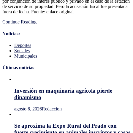
por conjunción de interés público y privado en el caso de la estación
condena
de servicio de su propiedad. Pero la acusación fiscal fue presentada
al
fuera de fecha. Fuente: enlace original
exintendente
Agustín
Continue Reading
Bascou
porque
la
Noticias:
acusación
fiscal
Deportes
se
Sociales
hizo
Municipales
fuera
de
Últimas noticias
plazo
Inversión en maquinaria agrícola pierde
dinamismo
agosto 6, 2026
Redaccion
Se aproxima la Expo Rural del Prado con
fuerte crecimiento en animales inscriptos y casas