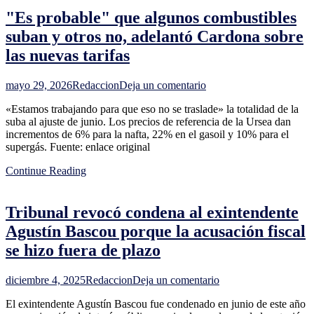
el
"Es probable" que algunos combustibles
fenómeno
El
suban y otros no, adelantó Cardona sobre
Niño
las nuevas tarifas
amenaza
en
mayo 29, 2026
Redaccion
Deja un comentario
"Es
«Estamos trabajando para que eso no se traslade» la totalidad de la
probable"
suba al ajuste de junio. Los precios de referencia de la Ursea dan
que
incrementos de 6% para la nafta, 22% en el gasoil y 10% para el
algunos
supergás. Fuente: enlace original
combustibles
suban
Continue Reading
y
otros
no,
Tribunal revocó condena al exintendente
adelantó
Cardona
Agustín Bascou porque la acusación fiscal
sobre
se hizo fuera de plazo
las
nuevas
tarifas
en
diciembre 4, 2025
Redaccion
Deja un comentario
Tribunal
El exintendente Agustín Bascou fue condenado en junio de este año
revocó