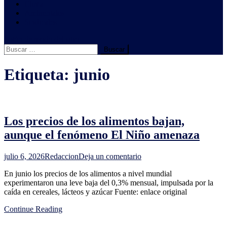
Clima
Ambientales
Sindicales
botón de modo del sitio
Buscar:
Etiqueta:
junio
Los precios de los alimentos bajan,
aunque el fenómeno El Niño amenaza
en
julio 6, 2026
Redaccion
Deja un comentario
Los
En junio los precios de los alimentos a nivel mundial
precios
experimentaron una leve baja del 0,3% mensual, impulsada por la
de
caída en cereales, lácteos y azúcar Fuente: enlace original
los
alimentos
Continue Reading
bajan,
aunque