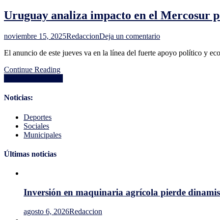
Victoria,
suspender
que
Uruguay analiza impacto en el Mercosur p
la
permanece
partida
internado
de
en
noviembre 15, 2025
Redaccion
Deja un comentario
más
Uruguay
de
El anuncio de este jueves va en la línea del fuerte apoyo político y e
analiza
$130.000
impacto
mensuales
Continue Reading
en
a
Navegación
Entradas anteriores
el
directores
Mercosur
de
por
Noticias:
entradas
acuerdo
Argentina-
Deportes
Estados
Sociales
Unidos
Municipales
Últimas noticias
Inversión en maquinaria agrícola pierde dinami
agosto 6, 2026
Redaccion