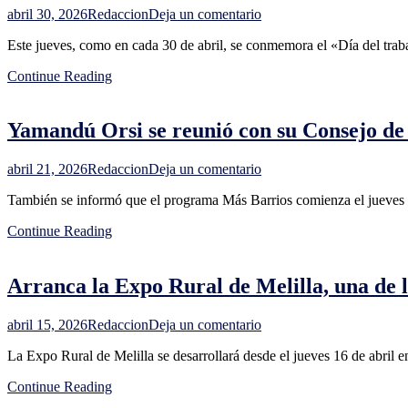
aseguró
en
abril 30, 2026
Redaccion
Deja un comentario
que
Presidencia
evidencia
Este jueves, como en cada 30 de abril, se conmemora el «Día del trabaj
de
problemas
la
de
Continue Reading
República
"aspectos
recordó
estructurales"
los
Yamandú Orsi se reunió con su Consejo de 
beneficios
relacionados
con
en
abril 21, 2026
Redaccion
Deja un comentario
el
Yamandú
"Día
También se informó que el programa Más Barrios comienza el jueves en
Orsi
del
se
trabajador
Continue Reading
reunió
rural"
con
su
Arranca la Expo Rural de Melilla, una de la
Consejo
de
Ministros:
en
abril 15, 2026
Redaccion
Deja un comentario
anunciaron
Arranca
subsidio
La Expo Rural de Melilla se desarrollará desde el jueves 16 de abril e
la
de
Expo
hasta
Continue Reading
Rural
$10.000
de