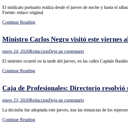
Paro
sobre
El sindicato portuario realiza desde el jueves de noche y hasta el sáb
de
plan
Fuente: enlace original
dos
de
días
seguridad
Continue Reading
en
del
el
gobierno
puerto
Ministro Carlos Negro visitó este viernes 
de
Montevideo:
primero
en
enero 24, 2026
Redaccion
Deja un comentario
el
Ministro
sector
El siniestro ocurrió en la tarde del jueves, en las calles Capitán Basili
Carlos
depósitos
Negro
y
Continue Reading
visitó
luego
este
operadores
viernes
de
Caja de Profesionales: Directorio resolvió
al
terminales
joven
que
en
enero 23, 2026
Redaccion
Deja un comentario
atropelló
Caja
en
La decisión fue adoptada este jueves, tras las renuncias de los repres
de
Cerrito
Profesionales:
de
Continue Reading
Directorio
la
resolvió