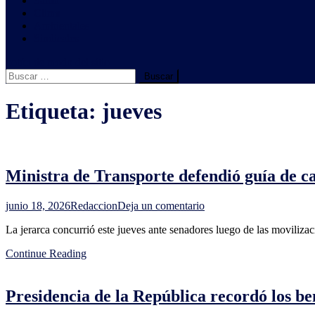
Salud
Clima
Ambientales
Sindicales
botón de modo del sitio
Buscar:
Etiqueta:
jueves
Ministra de Transporte defendió guía de c
en
junio 18, 2026
Redaccion
Deja un comentario
Ministra
La jerarca concurrió este jueves ante senadores luego de las movilizac
de
Transporte
Continue Reading
defendió
guía
de
Presidencia de la República recordó los be
carga
y