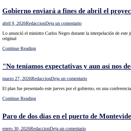
para
Melilla,
personas
Gobierno enviará a fines de abril el proyect
una
de
de
bajos
las
en
recursos
abril 9, 2026
Redaccion
Deja un comentario
dos
Gobierno
exposiciones
Lo anunció el ministro Carlos Negro durante la interpelación de este j
enviará
de
original
a
la
fines
ARU:
Continue Reading
de
todos
abril
los
el
detalles
"No teníamos expectativas y aun así nos d
proyecto
de
ley
en
marzo 27, 2026
Redaccion
Deja un comentario
para
"No
descentralizar
El plan fue presentado este jueves por el gobierno, en una conferencia 
teníamos
la
expectativas
gestión
Continue Reading
y
de
aun
las
así
cárceles
Paro de dos días en el puerto de Montevide
nos
decepcionaron",
dijo
en
enero 30, 2026
Redaccion
Deja un comentario
Delgado