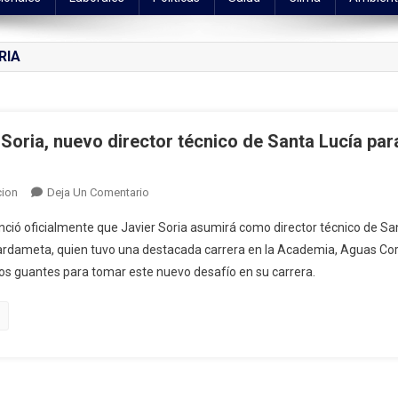
RIA
 Soria, nuevo director técnico de Santa Lucía pa
En
ion
Deja Un Comentario
07.05.2024
ió oficialmente que Javier Soria asumirá como director técnico de Sant
Javier
rdameta, quien tuvo una destacada carrera en la Academia, Aguas Corri
Soria,
los guantes para tomar este nuevo desafío en su carrera.
Nuevo
Director
Técnico
De
Santa
Lucía
Para