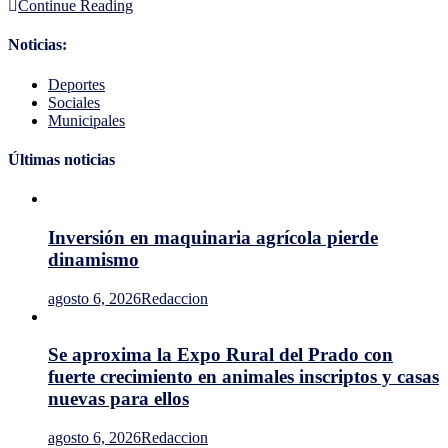
Continue Reading
a
proveedores
de
Noticias:
ganado
por
Deportes
el
Sociales
riesgo
Municipales
que
hay
Últimas noticias
para
la
economía
de
Inversión en maquinaria agrícola pierde
Uruguay
dinamismo
agosto 6, 2026
Redaccion
Se aproxima la Expo Rural del Prado con
fuerte crecimiento en animales inscriptos y casas
nuevas para ellos
agosto 6, 2026
Redaccion