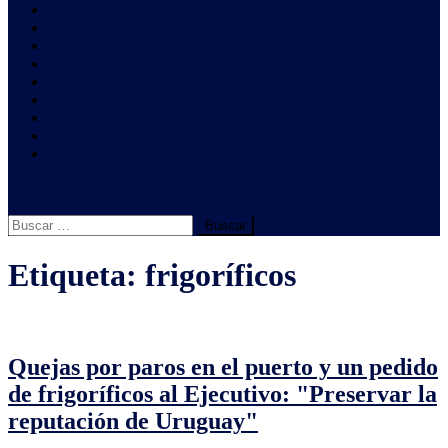
Municipales
Deportes
Nacionales
Laborales
Políticas
Salud
Clima
Ambientales
Sindicales
botón de modo del sitio
Buscar:
Etiqueta:
frigoríficos
Quejas por paros en el puerto y un pedido
de frigoríficos al Ejecutivo: "Preservar la
reputación de Uruguay"