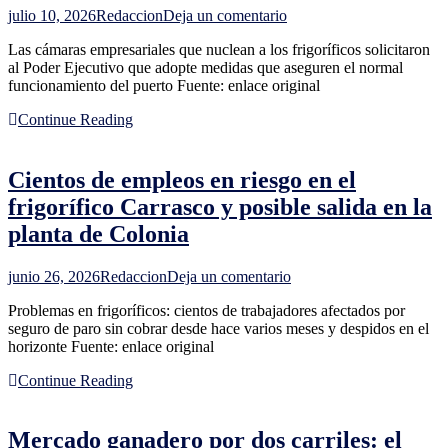
en
julio 10, 2026
Redaccion
Deja un comentario
Quejas
Las cámaras empresariales que nuclean a los frigoríficos solicitaron
por
al Poder Ejecutivo que adopte medidas que aseguren el normal
paros
funcionamiento del puerto Fuente: enlace original
en
el
Continue Reading
puerto
y
un
Cientos de empleos en riesgo en el
pedido
de
frigorífico Carrasco y posible salida en la
frigoríficos
planta de Colonia
al
Ejecutivo:
"Preservar
en
junio 26, 2026
Redaccion
Deja un comentario
la
Cientos
reputación
Problemas en frigoríficos: cientos de trabajadores afectados por
de
de
seguro de paro sin cobrar desde hace varios meses y despidos en el
empleos
Uruguay"
horizonte Fuente: enlace original
en
riesgo
Continue Reading
en
el
frigorífico
Mercado ganadero por dos carriles: el
Carrasco