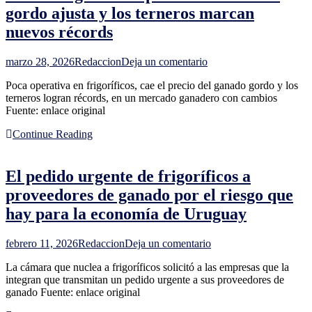
y
gordo ajusta y los terneros marcan
posible
nuevos récords
salida
en
la
en
marzo 28, 2026
Redaccion
Deja un comentario
planta
Mercado
de
Poca operativa en frigoríficos, cae el precio del ganado gordo y los
ganadero
Colonia
terneros logran récords, en un mercado ganadero con cambios
por
Fuente: enlace original
dos
carriles:
Continue Reading
el
gordo
ajusta
El pedido urgente de frigoríficos a
y
los
proveedores de ganado por el riesgo que
terneros
hay para la economía de Uruguay
marcan
nuevos
récords
en
febrero 11, 2026
Redaccion
Deja un comentario
El
La cámara que nuclea a frigoríficos solicitó a las empresas que la
pedido
integran que transmitan un pedido urgente a sus proveedores de
urgente
ganado Fuente: enlace original
de
frigoríficos