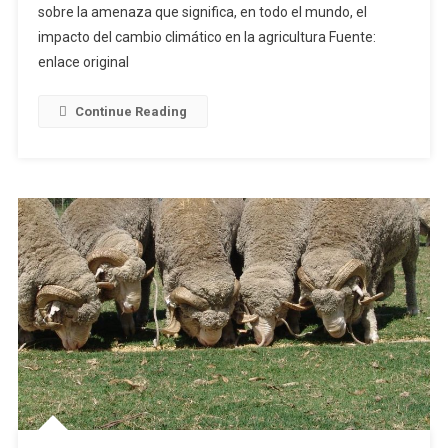
sobre la amenaza que significa, en todo el mundo, el
Límite"
impacto del cambio climático en la agricultura Fuente:
En
enlace original
Todo
El
Mundo
Continue Reading
Por
Recrudecimien
De
Episodios
De
Calor
Extremo