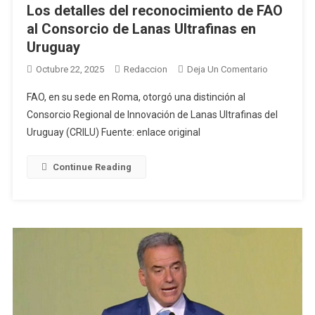
Los detalles del reconocimiento de FAO
al Consorcio de Lanas Ultrafinas en
Uruguay
En
Octubre 22, 2025
Redaccion
Deja Un Comentario
Los
FAO, en su sede en Roma, otorgó una distinción al
Detalles
Consorcio Regional de Innovación de Lanas Ultrafinas del
Del
Uruguay (CRILU) Fuente: enlace original
Reconocimi
De
FAO
Continue Reading
Al
Consorcio
De
Lanas
Ultrafinas
En
Uruguay