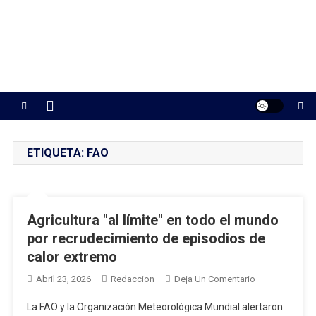
ETIQUETA:
FAO
Agricultura "al límite" en todo el mundo
por recrudecimiento de episodios de
calor extremo
En
Abril 23, 2026
Redaccion
Deja Un Comentario
Agricultura
La FAO y la Organización Meteorológica Mundial alertaron
"al