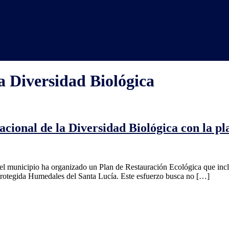
a Diversidad Biológica
acional de la Diversidad Biológica con la pl
24
l municipio ha organizado un Plan de Restauración Ecológica que incluy
o
 Protegida Humedales del Santa Lucía. Este esfuerzo busca no […]
onal