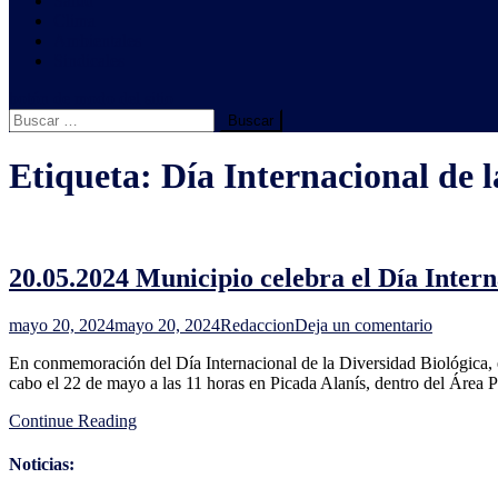
Salud
Clima
Ambientales
Sindicales
botón de modo del sitio
Buscar:
Etiqueta:
Día Internacional de l
20.05.2024 Municipio celebra el Día Intern
en
mayo 20, 2024
mayo 20, 2024
Redaccion
Deja un comentario
20.05.20
En conmemoración del Día Internacional de la Diversidad Biológica, e
Municipi
cabo el 22 de mayo a las 11 horas en Picada Alanís, dentro del Área
celebra
el
Continue Reading
Día
Internaci
de
Noticias:
la