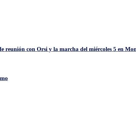
ad
a
n
de reunión con Orsi y la marcha del miércoles 5 en Mo
smo