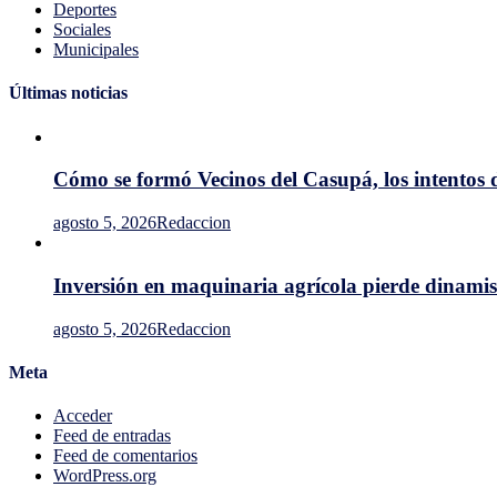
Diversid
Deportes
Biológic
Sociales
con
Municipales
la
plantació
Últimas noticias
de
árboles
nativos
Cómo se formó Vecinos del Casupá, los intentos 
agosto 5, 2026
Redaccion
Inversión en maquinaria agrícola pierde dinami
agosto 5, 2026
Redaccion
Meta
Acceder
Feed de entradas
Feed de comentarios
WordPress.org