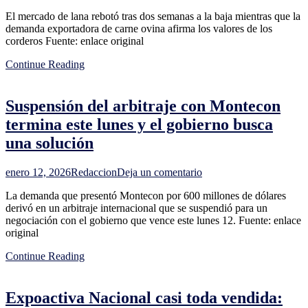
El
gordo
El mercado de lana rebotó tras dos semanas a la baja mientras que la
precio
repunten
demanda exportadora de carne ovina afirma los valores de los
de
corderos Fuente: enlace original
la
lana
Continue Reading
se
recupera,
lo
Suspensión del arbitraje con Montecon
que
se
termina este lunes y el gobierno busca
paga
una solución
por
los
corderos
en
enero 12, 2026
Redaccion
Deja un comentario
no
Suspensión
tiene
La demanda que presentó Montecon por 600 millones de dólares
del
techo
derivó en un arbitraje internacional que se suspendió para un
arbitraje
y
negociación con el gobierno que vence este lunes 12. Fuente: enlace
con
las
original
Montecon
exportaciones
termina
mejoran
Continue Reading
este
lunes
y
Expoactiva Nacional casi toda vendida:
el
gobierno