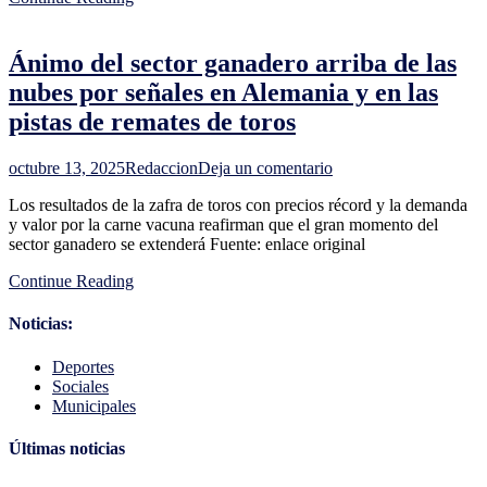
Fiscalía
la
denuncia
Ánimo del sector ganadero arriba de las
civil
y
nubes por señales en Alemania y en las
penal
pistas de remates de toros
por
la
garantía
en
octubre 13, 2025
Redaccion
Deja un comentario
que
Ánimo
ofreció
Los resultados de la zafra de toros con precios récord y la demanda
del
Cardama
y valor por la carne vacuna reafirman que el gran momento del
sector
sector ganadero se extenderá Fuente: enlace original
ganadero
arriba
Continue Reading
de
las
nubes
Noticias:
por
señales
Deportes
en
Sociales
Alemania
Municipales
y
en
Últimas noticias
las
pistas