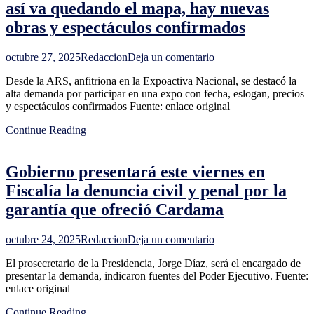
así va quedando el mapa, hay nuevas
busca
obras y espectáculos confirmados
una
solución
en
octubre 27, 2025
Redaccion
Deja un comentario
Expoactiva
Desde la ARS, anfitriona en la Expoactiva Nacional, se destacó la
Nacional
alta demanda por participar en una expo con fecha, eslogan, precios
casi
y espectáculos confirmados Fuente: enlace original
toda
vendida:
Continue Reading
así
va
quedando
Gobierno presentará este viernes en
el
mapa,
Fiscalía la denuncia civil y penal por la
hay
garantía que ofreció Cardama
nuevas
obras
y
en
octubre 24, 2025
Redaccion
Deja un comentario
espectáculos
Gobierno
confirmados
El prosecretario de la Presidencia, Jorge Díaz, será el encargado de
presentará
presentar la demanda, indicaron fuentes del Poder Ejecutivo. Fuente:
este
enlace original
viernes
en
Continue Reading