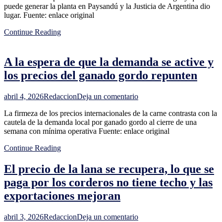
puede generar la planta en Paysandú y la Justicia de Argentina dio
quieren
lugar. Fuente: enlace original
que
"Uruguay
Continue Reading
se
comprometa
por
A la espera de que la demanda se active y
escrito"
a
los precios del ganado gordo repunten
relocalizar
planta
en
de
abril 4, 2026
Redaccion
Deja un comentario
A
hidrógeno
La firmeza de los precios internacionales de la carne contrasta con la
la
verde
cautela de la demanda local por ganado gordo al cierre de una
espera
semana con mínima operativa Fuente: enlace original
de
que
Continue Reading
la
demanda
El precio de la lana se recupera, lo que se
se
active
paga por los corderos no tiene techo y las
y
exportaciones mejoran
los
precios
del
en
abril 3, 2026
Redaccion
Deja un comentario
ganado