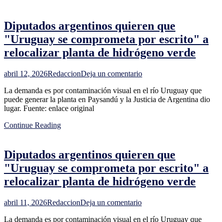
de
ganado
Diputados argentinos quieren que
gordo
y
"Uruguay se comprometa por escrito" a
hay
relocalizar planta de hidrógeno verde
valores
históricos
para
en
abril 12, 2026
Redaccion
Deja un comentario
los
Diputados
terneros
La demanda es por contaminación visual en el río Uruguay que
argentinos
puede generar la planta en Paysandú y la Justicia de Argentina dio
quieren
lugar. Fuente: enlace original
que
"Uruguay
Continue Reading
se
comprometa
por
Diputados argentinos quieren que
escrito"
a
"Uruguay se comprometa por escrito" a
relocalizar
relocalizar planta de hidrógeno verde
planta
de
hidrógeno
en
abril 11, 2026
Redaccion
Deja un comentario
verde
Diputados
La demanda es por contaminación visual en el río Uruguay que
argentinos