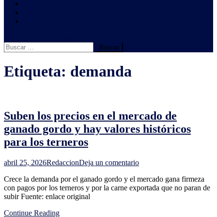
Clima
Ambientales
Sindicales
botón de modo del sitio
Buscar:
Etiqueta:
demanda
Suben los precios en el mercado de
ganado gordo y hay valores históricos
para los terneros
en
abril 25, 2026
Redaccion
Deja un comentario
Suben
Crece la demanda por el ganado gordo y el mercado gana firmeza
los
con pagos por los terneros y por la carne exportada que no paran de
precios
subir Fuente: enlace original
en
el
Continue Reading
mercado