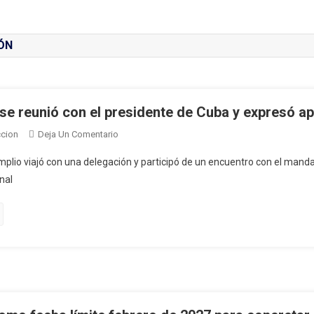
ÓN
se reunió con el presidente de Cuba y expresó apo
En
cion
Deja Un Comentario
Fernando
mplio viajó con una delegación y participó de un encuentro con el mand
Pereira
nal
Se
Reunió
Con
El
Presidente
De
Cuba
Y
Expresó