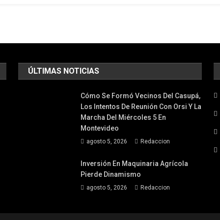
A
Orsi
Interés
Por
El
"milagro
ÚLTIMAS NOTICIAS
Verde"
De
Uruguay
Cómo Se Formó Vecinos Del Casupá,
Y
Los Intentos De Reunión Con Orsi Y La
El
Marcha Del Miércoles 5 En
Montevideo
Fútbol
De
agosto 5, 2026
Redaccion
La
Celeste
Inversión En Maquinaria Agrícola
Pierde Dinamismo
agosto 5, 2026
Redaccion