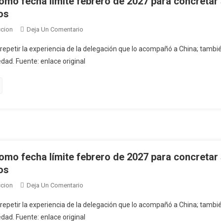
omo fecha límite febrero de 2027 para concretar 
Apoyo
os
A
En
cion
Deja Un Comentario
La
Orsi
Isla
 repetir la experiencia de la delegación que lo acompañó a China; tamb
Se
dad. Fuente: enlace original
Propone
Como
Fecha
Límite
Febrero
De
2027
Para
Concretar
omo fecha límite febrero de 2027 para concretar 
Su
os
Viaje
En
cion
Deja Un Comentario
A
Orsi
Japón
 repetir la experiencia de la delegación que lo acompañó a China; tamb
Se
Junto
dad. Fuente: enlace original
Propone