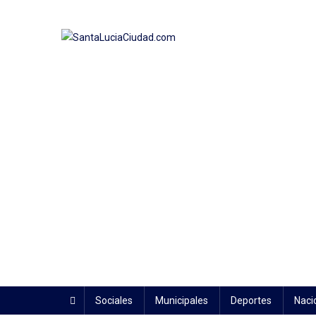
Saltar
al
contenido
SantaLuciaCiudad.com
Noticias desde el río
Sociales
Municipales
Deportes
Naci