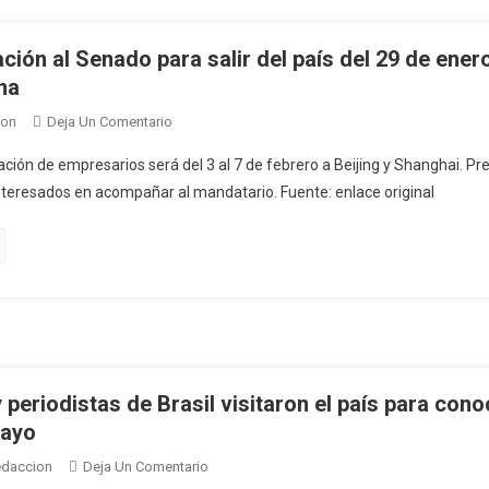
En
Las
Próximas
ación al Senado para salir del país del 29 de ener
Semanas;
ina
Este
En
ion
Deja Un Comentario
Martes
Orsi
Es
ación de empresarios será del 3 al 7 de febrero a Beijing y Shanghai. Pres
Pidió
El
teresados en acompañar al mandatario. Fuente: enlace original
Autorización
Turno
Al
De
Senado
Ortuño
Para
Salir
Del
País
Del
29
periodistas de Brasil visitaron el país para cono
De
uayo
Enero
En
daccion
Deja Un Comentario
Al