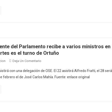
A
Como
Empresarios
Fecha
Límite
Febrero
De
2027
Para
Concretar
te del Parlamento recibe a varios ministros en
Su
tes es el turno de Ortuño
Viaje
En
cion
Deja Un Comentario
A
Comisión
Japón
stirá con una delegación de OSE. El 22 asistirá Alfredo Fratti, el 28 será
Permanente
Junto
e febrero el de José Carlos Mahía. Fuente: enlace original
Del
A
Parlamento
Empresarios
Recibe
A
Varios
Ministros