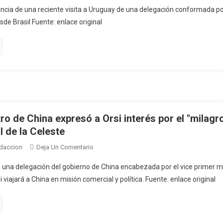
Chefs,
8
ancia de una reciente visita a Uruguay de una delegación conformada p
Asadores
De
de Brasil Fuente: enlace original
Y
Febrero
Periodistas
Para
De
El
Brasil
Viaje
Visitaron
A
El
China
País
Para
Conocer
ro de China expresó a Orsi interés por el "milagr
El
l de la Celeste
Potencial
En
daccion
Deja Un Comentario
Del
Vice
Cordero
 a una delegación del gobierno de China encabezada por el vice primer min
Primer
Uruguayo
viajará a China en misión comercial y política. Fuente: enlace original
Ministro
De
China
Expresó