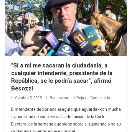
En
El
Centro-
Este
De
Uruguay
"Si a mí me sacaran la ciudadanía, a
cualquier intendente, presidente de la
República, se le podría sacar", afirmó
Besozzi
En
Octubre 5, 2025
Redaccion
Deja Un Comentario
"Si
El intendente de Soriano aseguró que aguarda «con mucha
A
tranquilidad de conciencia» la definición de la Corte
Mí
Electoral de la semana que viene sobre si suspende o no su
Me
ciudadanía. Fuente: enlace original
Sacaran