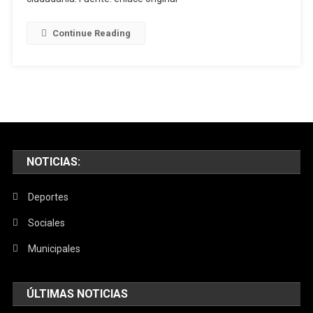
La
Ciudadanía,
Continue Reading
A
Cualquier
Intendente,
Presidente
De
La
República,
Se
NOTICIAS:
Le
Podría
Deportes
Sacar",
Sociales
Afirmó
Besozzi
Municipales
ÚLTIMAS NOTICIAS