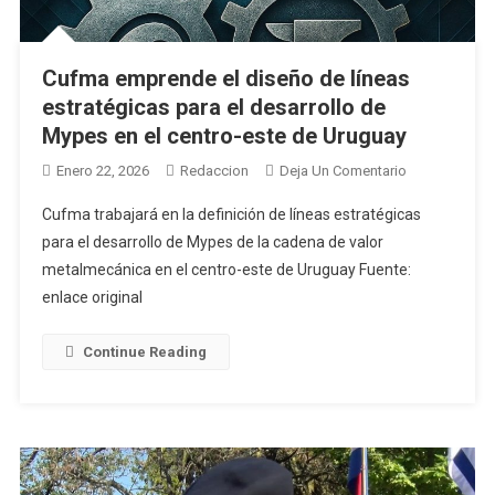
Cufma emprende el diseño de líneas
estratégicas para el desarrollo de
Mypes en el centro-este de Uruguay
En
Enero 22, 2026
Redaccion
Deja Un Comentario
Cufma
Cufma trabajará en la definición de líneas estratégicas
Emprende
para el desarrollo de Mypes de la cadena de valor
El
metalmecánica en el centro-este de Uruguay Fuente:
Diseño
enlace original
De
Líneas
Estratégicas
Continue Reading
Para
El
Desarrollo
De
Mypes