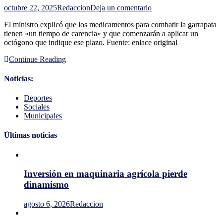
en
octubre 22, 2025
Redaccion
Deja un comentario
China
El ministro explicó que los medicamentos para combatir la garrapata
devolvió
tienen «un tiempo de carencia» y que comenzarán a aplicar un
contenedor
octógono que indique ese plazo. Fuente: enlace original
por
carne
Continue Reading
con
residuo
de
Noticias:
medicamento
y
Deportes
otros
Sociales
"están
Municipales
en
riesgo",
Últimas noticias
dijo
Fratti
Inversión en maquinaria agrícola pierde
dinamismo
agosto 6, 2026
Redaccion