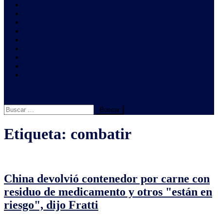
Municipales
Deportes
Nacionales
Laborales
Políticas
Salud
Clima
Ambientales
Sindicales
botón de modo del sitio
Buscar:
Etiqueta:
combatir
China devolvió contenedor por carne con
residuo de medicamento y otros "están en
riesgo", dijo Fratti