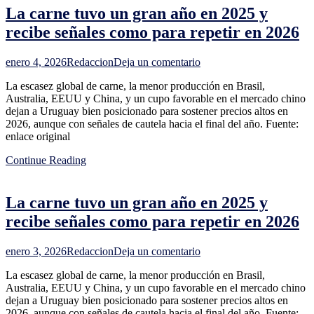
La carne tuvo un gran año en 2025 y
economías
sobre
recibe señales como para repetir en 2026
bienes
producidos
en
con
enero 4, 2026
Redaccion
Deja un comentario
La
trabajo
La escasez global de carne, la menor producción en Brasil,
carne
forzoso
Australia, EEUU y China, y un cupo favorable en el mercado chino
tuvo
dejan a Uruguay bien posicionado para sostener precios altos en
un
2026, aunque con señales de cautela hacia el final del año. Fuente:
gran
enlace original
año
en
Continue Reading
2025
y
recibe
La carne tuvo un gran año en 2025 y
señales
como
recibe señales como para repetir en 2026
para
repetir
en
en
enero 3, 2026
Redaccion
Deja un comentario
La
2026
La escasez global de carne, la menor producción en Brasil,
carne
Australia, EEUU y China, y un cupo favorable en el mercado chino
tuvo
dejan a Uruguay bien posicionado para sostener precios altos en
un
2026, aunque con señales de cautela hacia el final del año. Fuente:
gran