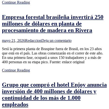
Continue Reading
"pueda
superar
este
Empresa forestal brasileña invertirá 250
error
o
millones de dólares en planta de
disparate
procesamiento de madera en Rivera
del
presidente
argentino"
en
mayo 21, 2026
Redaccion
Deja un comentario
Empresa
Será la primera planta de Braspine fuera de Brasil, en los 23 años
forestal
que está en el país. Las obras comenzarán en el correr de este año.
brasileña
En una primera fase, ocupará a unos 150 trabajadores y a más de
invertirá
400 personas en su etapa pico. Fuente: enlace original
250
millones
Continue Reading
de
dólares
en
Grupo que compró el hotel Enjoy anuncia
planta
de
inversión de 400 millones de dólares y
procesamiento
continuidad de los más de 1.000
de
madera
empleados
en