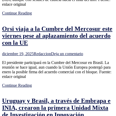
enlace original
año
en
Continue Reading
2025
y
recibe
Orsi viaja a la Cumbre del Mercosur este
señales
como
viernes pese al aplazamiento del acuerdo
para
con la UE
repetir
en
2026
en
diciembre 19, 2025
Redaccion
Deja un comentario
Orsi
El presidente participará en la Cumbre del Mercosur en Brasil. La
viaja
reunión se hace igual, aun cuando la Unión Europea postergó para
a
enero la posible firma del acuerdo comercial con el bloque. Fuente:
la
enlace original
Cumbre
del
Continue Reading
Mercosur
este
viernes
Uruguay y Brasil, a través de Embrapa e
pese
al
INIA, crearon la primera Unidad Mixta
aplazamiento
de Investigación en Innovación
del