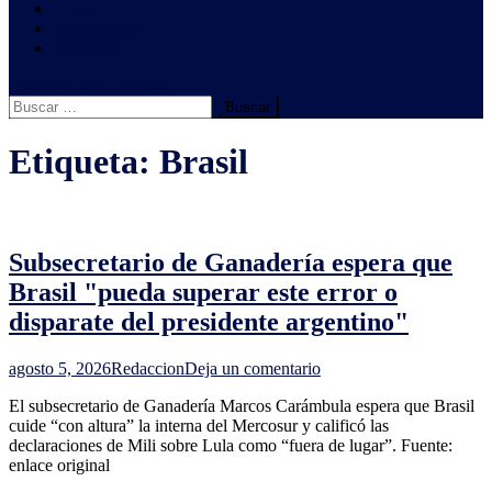
Clima
Ambientales
Sindicales
botón de modo del sitio
Buscar:
Etiqueta:
Brasil
Subsecretario de Ganadería espera que
Brasil "pueda superar este error o
disparate del presidente argentino"
en
agosto 5, 2026
Redaccion
Deja un comentario
Subsecretario
El subsecretario de Ganadería Marcos Carámbula espera que Brasil
de
cuide “con altura” la interna del Mercosur y calificó las
Ganadería
declaraciones de Mili sobre Lula como “fuera de lugar”. Fuente:
espera
enlace original
que
Brasil