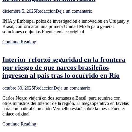
acuerdo
con
en
diciembre 5, 2025
Redaccion
Deja un comentario
la
Uruguay
UE
INIA y Embrapa, polos de investigación e innovación en Uruguay y
y
Brasil, conformaron una primera Unidad Mixta para generar
Brasil,
soluciones conjuntas Fuente: enlace original
a
través
Continue Reading
de
Embrapa
e
Interior reforzó seguridad en la frontera
INIA,
crearon
por riesgo de que narcos brasileños
la
ingresen al país tras lo ocurrido en Río
primera
Unidad
Mixta
en
octubre 30, 2025
Redaccion
Deja un comentario
de
Interior
Investigación
Carlos Negro viajará en dos semanas a Brasil, para reunirse con
reforzó
en
otros ministros del Interior de la región. El megaoperativo en favelas
seguridad
Innovación
para combatir al Comando Vermelho estará sobre la mesa. Fuente:
en
enlace original
la
frontera
Continue Reading
por
riesgo