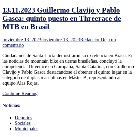
de
13.11.2023 Guillermo Clavijo y Pablo
que
narcos
Gasca: quinto puesto en Threerace de
brasileños
MTB en Brasil
ingresen
al
país
noviembre 13, 2023
noviembre 13, 2023
Redaccion
Deja un
tras
en
comentario
lo
13.11.2023
ocurrido
Ciudadanos de Santa Lucía demostraron su excelencia en Brasil. En
Guillermo
en
las noticias de mountain bike en tierras brasileñas, concluyó la
Clavijo
Río
competencia Threerace en Garopaba, Santa Catarina, con Guillermo
y
Clavijo y Pablo Gasca destacándose al obtener el quinto lugar en la
Pablo
categoría de duplas masculinas en Máster B, representando al
Gasca:
equipo Alas Rojas.
quinto
puesto
Continue Reading
en
Threerace
de
Noticias:
MTB
en
Deportes
Brasil
Sociales
Municipales