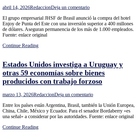
Rivera
en
abril 14, 2026
Redaccion
Deja un comentario
Grupo
El grupo empresarial JHSF de Brasil anunció la compra del hotel
que
Enjoy de Punta del Este con una inversión superior a 400 millones
compró
de dólares. Aseguran permanencia de los más de 1.000 empleados.
el
Fuente: enlace original
hotel
Enjoy
Continue Reading
anuncia
inversión
de
Estados Unidos investiga a Uruguay y
400
millones
otras 59 economías sobre bienes
de
producidos con trabajo forzoso
dólares
y
continuidad
en
marzo 13, 2026
Redaccion
Deja un comentario
de
Estados
los
Entre los países están Argentina, Brasil, también la Unión Europea,
Unidos
más
China, Chile, México y Ecuador. Para el senador Bordaberry «es
investiga
de
una señal» a considerar por las autoridades. Fuente: enlace original
a
1.000
Uruguay
empleados
Continue Reading
y
otras
59