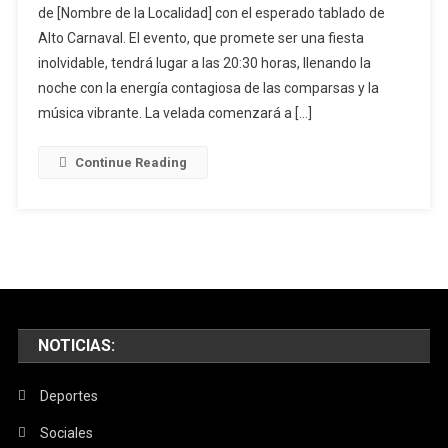
de [Nombre de la Localidad] con el esperado tablado de
Sábado
Alto Carnaval. El evento, que promete ser una fiesta
Se
inolvidable, tendrá lugar a las 20:30 horas, llenando la
Presenta
Agarrate
noche con la energía contagiosa de las comparsas y la
Catalina
música vibrante. La velada comenzará a […]
En
El
Continue Reading
Tablado
Alto
Carnaval
NOTICIAS:
Deportes
Sociales