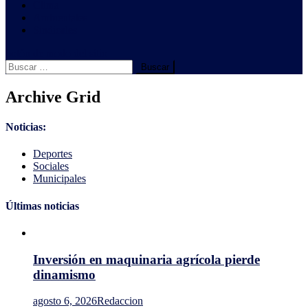
Clima
Ambientales
Sindicales
botón de modo del sitio
Buscar:
Archive Grid
Noticias:
Deportes
Sociales
Municipales
Últimas noticias
Inversión en maquinaria agrícola pierde
dinamismo
agosto 6, 2026
Redaccion