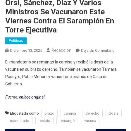
Orsi, Sánchez, Díaz Y Varios
Ministros Se Vacunaron Este
Viernes Contra El Sarampión En
Torre Ejecutiva
Políticas
Redaccion
En
Diciembre 13, 2025
Deja Un Comentario
Orsi,
El mandatario se remangó la camisa y recibió la dosis de la
Sánchez,
vacuna en su brazo derecho. También se vacunaron Tamara
Díaz
Paseyro, Pablo Menoni y varios funcionarios de Casa de
Y
Gobierno.
Varios
Ministros
Fuente:
enlace original
Se
Vacunaro
Este
Etiquetada como
brazo
camisa
derecho
dosis
Viernes
mandatario
recibió
remangó
vacuna
Contra
El